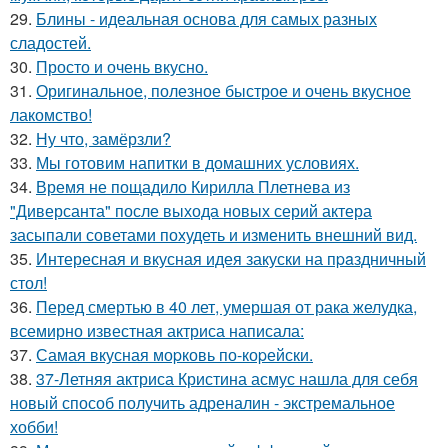
29.
Блины - идеальная основа для самых разных
сладостей.
30.
Просто и очень вкусно.
31.
Оригинальное, полезное быстрое и очень вкусное
лакомство!
32.
Ну что, замёрзли?
33.
Мы готовим напитки в домашних условиях.
34.
Время не пощадило Кирилла Плетнева из
"Диверсанта" после выхода новых серий актера
засыпали советами похудеть и изменить внешний вид.
35.
Интересная и вкусная идея закуски на пpaздничный
стол!
36.
Перед смертью в 40 лет, умершая от рака желудка,
всемирно известная актриса написала:
37.
Самая вкусная моpковь по-коpейски.
38.
37-Летняя актриса Кристина асмус нашла для себя
новый способ получить адреналин - экстремальное
хобби!