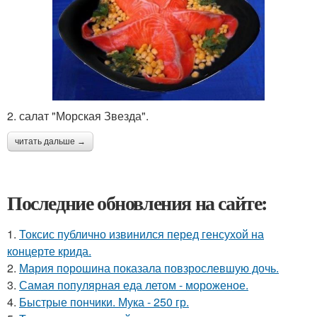
2. салат "Морская Звезда".
читать дальше →
Последние обновления на сайте:
1.
Токсис публично извинился перед генсухой на
концерте крида.
2.
Мария порошина показала повзрослевшую дочь.
3.
Самая популярная еда летом - мороженое.
4.
Быстрые пончики. Мука - 250 гр.