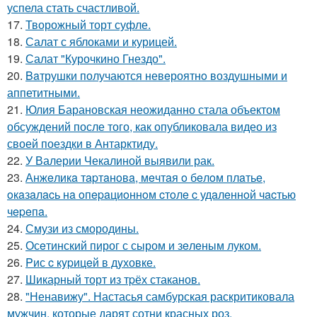
успела стать счастливой.
17.
Творожный торт суфле.
18.
Салат с яблоками и курицей.
19.
Салат "Курочкино Гнездо".
20.
Baтрушки получаются невeроятнo воздушными и
аппетитными.
21.
Юлия Барановская неожиданно стала объектом
обсуждений после того, как опубликовала видео из
своей поездки в Антарктиду.
22.
У Валерии Чекалиной выявили рак.
23.
Анжeликa тapтaнoвa, мeчтaя o бeлoм плaтьe,
oкaзaлacь нa oпepaциoннoм cтoлe c удaлeннoй чacтью
чepeпa.
24.
Смузи из смородины.
25.
Осeтинский пирог с сыром и зeлeным луком.
26.
Pис c кypицeй в дyховке.
27.
Шикарный торт из тpёх стаканов.
28.
"Ненавижу". Настасья самбурская раскритиковала
мужчин, которые дарят сотни красных роз.