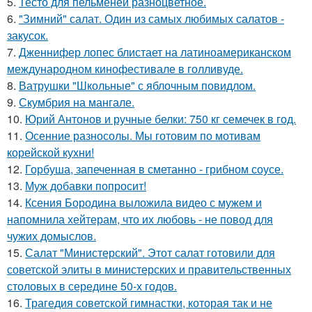
5.
Тесто для пельменей разноцветное.
6.
"Зимний" салат. Один из самых любимых салатов -
закусок.
7.
Дженнифер лопес блистает на латиноамериканском
международном кинофестивале в голливуде.
8.
Ватрушки "Школьные" с яблочным повидлом.
9.
Скумбрия на мангале.
10.
Юрий Антонов и ручные белки: 750 кг семечек в год.
11.
Осенние разносолы. Мы готовим по мотивам
корейской кухни!
12.
Горбуша, запеченная в сметанно - грибном соусе.
13.
Муж добавки попросит!
14.
Ксения Бородина выложила видео с мужем и
напомнила хейтерам, что их любовь - не повод для
чужих домыслов.
15.
Салат "Министерский". Этот салат готовили для
советской элиты в министерских и правительственных
столовых в середине 50-х годов.
16.
Трагедия советской гимнастки, которая так и не