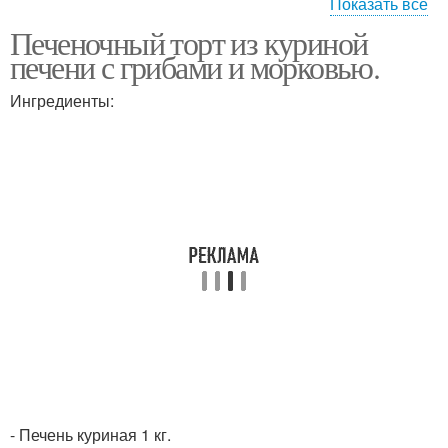
Показать все
Печеночный торт из куриной
Торт из говяжьей
Печени с орехами
печени с грибами и морковью.
печени
Ингредиенты:
торт с печенью
Печени со сметаной
- Печень куриная 1 кг.