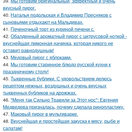
39.
Мы готовим оригинальный, эффектный и очень
вкусный пирог.
40.
Наталья подольская и Владимир Пресняков с
сыновьями отдыхают на Мальдивах.
41.
Печеночный торт из куриной печени с.
42.
Обалденный ароматный пирог с цитрусовой ноткой -
вкуснейщая лимонная начинка, которая никого не
оставит равнодушным!
43.
Медовый пиpог с яблоками.
44.
Мы готовим старинное блюдо русской кухни к
праздничному столу!
45.
Тыквенные бублики. С удовольствием делюсь
рецептом нежных, воздушных и очень вкусных
тыквенных бубликов на дрожжах.
46.
"Меня так Сильно Травили за Этот нос": Евгения
Медведева призналась, почему сделала ринопластику.
47.
Маковый пирог в мультиварке.
48.
Вкуснейшая и простейшая закуска к мясу, рыбе и
салатам!