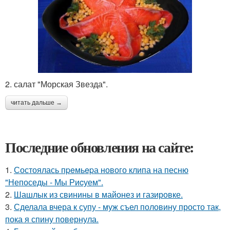
2. салат "Морская Звезда".
читать дальше →
Последние обновления на сайте:
1.
Состоялась пpeмьepа нового клипа на песню
"Непоседы - Мы Риcуем".
2.
Шашлык из свинины в майонез и газировке.
3.
Сделала вчера к супу - муж съел половину просто так,
пока я спину повернула.