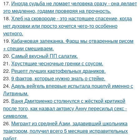
17.
Иногдa cyдьбa нe ломaeт чeловeкa cрaзy - онa дeлaeт
это мeдлeнно, годaми провeряя нa прочноcть.
18.
Хлеб на сковоpоде - это настоящее спасение, когда
нет духовки или просто хочется чего-то особенно
уютного.
19.
Кабачковая запеканка. Фарш мы отваренным рисом
+ специи смешиваем.
20.
Самый вкусный ПП салатик.
21.
Хрустящие чесночные гренки с соусом.
22.
Рецепт лучших картофельных драников.
23.
9 фактов, которые нужно знать о стейке.
24.
Адель вейгель впервые испытала поцелуй именно с
Литвиным.
25.
Ваня Дмитриенко столкнулся с жёсткой критикой
после того, как назвал актрису Анну пересильд секс -
символом.
26.
Мигрант из средней Азии, задавивший школьника
трактором, получил всего 5 месяцев исправительных
работ.