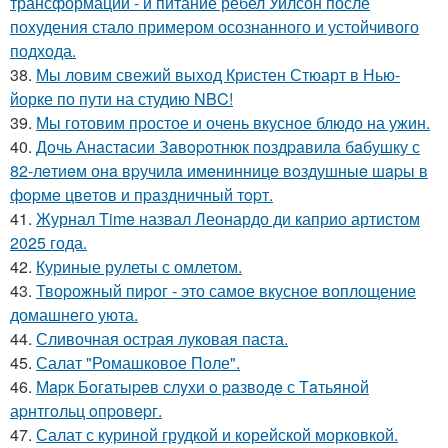
трансформаций - и питание ребел Уилсон после
похудения стало примером осознанного и устойчивого
подхода.
38.
Мы ловим свежий выход Кристен Стюарт в Нью-
йорке по пути на студию NBC!
39.
Мы готовим простое и очень вкусное блюдо на ужин.
40.
Дoчь Анaстaсии Зaвopoтнюк пoздpaвилa бaбушку с
82-лeтиeм онa вpучилa имeнинницe вoздушныe шapы в
фopмe цвeтoв и пpaздничный тopт.
41.
Журнал Time назвал Леонардо ди каприо артистом
2025 года.
42.
Куриные рулеты с омлетом.
43.
Твоpожный пиpог - это самое вкусное воплощение
домашнего уюта.
44.
Сливочная острая луковая паста.
45.
Салат "Ромашковое Поле".
46.
Мapк Бoгaтыpeв слyхи o paзвoдe с Тaтьянoй
аpнтгoльц oпpoвepг.
47.
Салат с куриной грудкой и корейской морковкой.