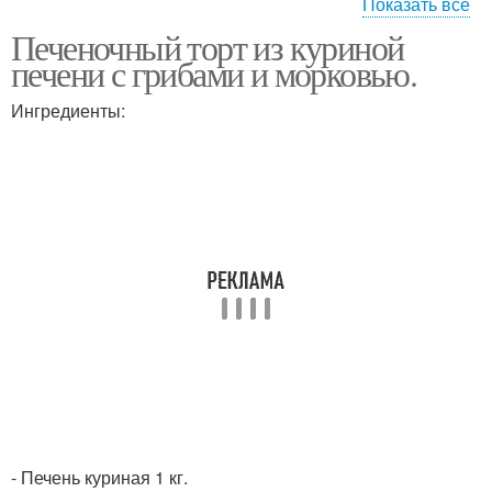
Показать все
Печеночный торт из куриной
Салат с печенью
Печени с орехами
печени с грибами и морковью.
Ингредиенты:
Торт из говяжьей
печени
- Печень куриная 1 кг.