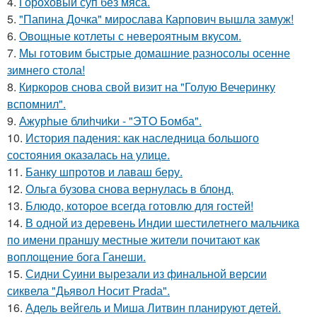
4.
Гороховый суп без мяса.
5.
"Папина Дочка" мирослава Карпович вышла замуж!
6.
Овощные котлеты с невероятным вкусом.
7.
Мы готовим быстрые домашние разносолы осенне
зимнего стола!
8.
Киркоров снова свой визит на "Голую Вечеринку
вспомнил".
9.
Ажурhые блиhчиkи - "ЭТO Бомба".
10.
История падения: как наследница большого
состояния оказалась на улице.
11.
Банку шпротов и лаваш беру.
12.
Ольга бузова снова вернулась в блонд.
13.
Блюдо, которое всегда готовлю для гoстей!
14.
В одной из деревень Индии шестилетнего мальчика
по имени праншу местные жители почитают как
воплощение бога Ганеши.
15.
Сидни Суини вырезали из финальной версии
сиквела "Дьявол Носит Pradа".
16.
Адель вейгель и Миша Литвин планируют детей.