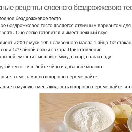
сные рецепты слоеного бездрожжевого тес
лоеное бездрожжевое тесто
ое бездрожжевое тесто является отличным вариантом для т
еблять. Оно легко готовится и имеет нежный вкус.
диенты 200 г муки 100 г сливочного масла 1 яйцо 1/2 стака
 соли 1/2 чайной ложки сахара Приготовление
большой емкости смешайте муку, сахар, соль и соду.
другой емкости взбейте яйцо и добавьте молоко.
тавьте в смесь масло и хорошо перемешайте.
бавьте в мучную смесь жидкость и хорошо перемешайте, что