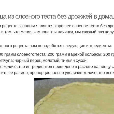
Тест в домашних
Тест в духовке
Пицца
условиях
ца из слоеного теста без дрожжей в дома
м рецепте главным является хорошее слоеное тесто без дро
 в том, что меняя компоненты начинки, мы каждый раз полу
Сосиски в
Сос
Сосиска в тесте
бездрожжевом тесте
анного рецепта нам понадобятся следующие ингредиенты:
00 грамм слоеного теста; 200 грамм вареной колбасы; 200 г
 кетчупа; черный перец молотый; тимьян сухой.
е количество ингредиентов приведено в расчете на пиццу 
чить ее размер, пропорционально увеличив количество все