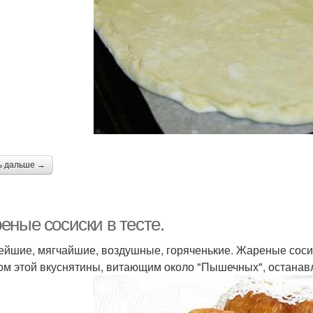
ь дальше →
еные сосиски в тесте.
ейшие, мягчайшие, воздушные, горяченькие. Жареные сосиск
ом этой вкуснятины, витающим около "Пышечных", останав