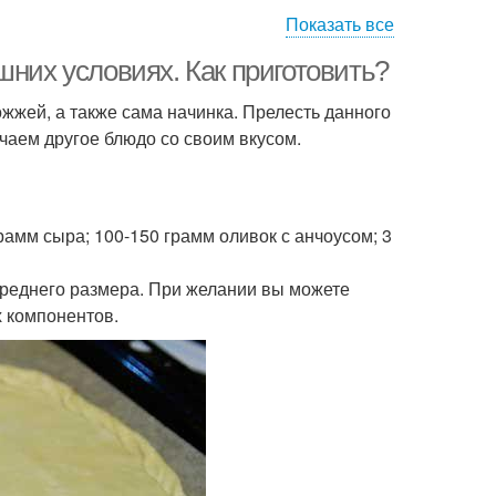
Показать все
 на слоеном тесте
Сосиски в тесте
шних условиях. Как приготовить?
жжей, а также сама начинка. Прелесть данного
чаем другое блюдо со своим вкусом.
иски в слоеном
тесте
рамм сыра; 100-150 грамм оливок с анчоусом; 3
среднего размера. При желании вы можете
х компонентов.