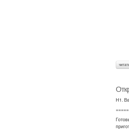
читат
Отк
H1. В
=====
Готов
приго