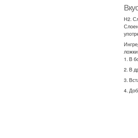
Вку
H2. С
Слоен
употр
Ингре
ложки
1. В 
2. В 
3. Вс
4. До