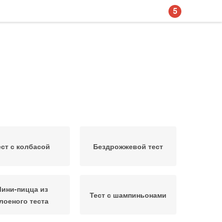
5
ест с колбасой
Бездрожжевой тест
ини-пицца из
Тест с шампиньонами
лоеного теста