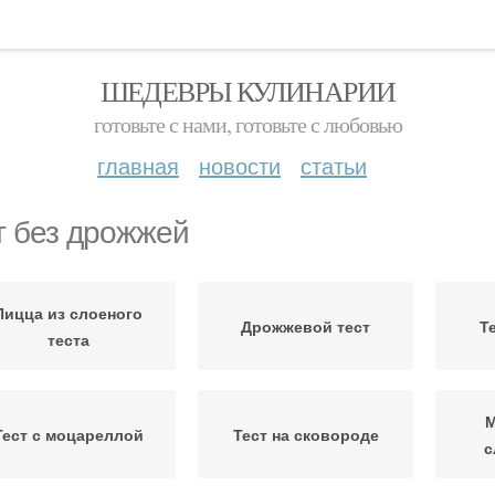
ШЕДЕВРЫ КУЛИНАРИИ
готовьте с нами, готовьте с любовью
главная
новости
статьи
т без дрожжей
Пицца из слоеного
Дрожжевой тест
Т
теста
М
Тест с моцареллой
Тест на сковороде
с