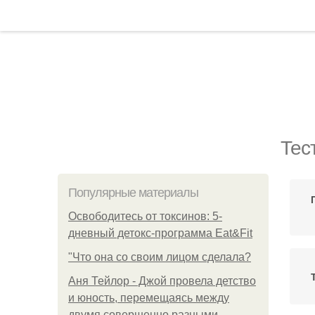
Тес
Популярные материалы
Освободитесь от токсинов: 5-
дневный детокс-программа Eat&Fit
"Что она со своим лицом сделала?
Аня Тейлор - Джой провела детство
и юность, перемещаясь между
двумя совершенно разными