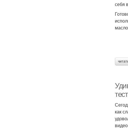
себя 
Готов
испол
масло
читат
Уди
тес
Сегод
как с
удово
видео