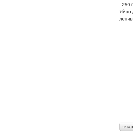
- 250 
Яйцо 
ленив
читат