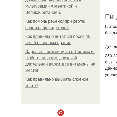
культурами - Аргентиной и
Великобританией.
Пиц
Как помочь ребенку при рвоте:
В это
советы для родителей
блюда
Как правильно питаться после 40
лет: 5 основных правил
Для д
Варенье - пятиминутка в 1 прием из
250-3
любого вида ягод: никакой
ст. л.
длительной варки, все витамины на
Данно
месте!
увели
Как правильно выбрать слоеное
тесто?