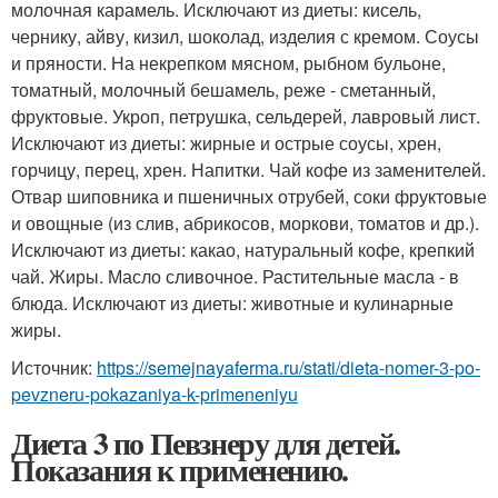
молочная карамель. Исключают из диеты: кисель,
чернику, айву, кизил, шоколад, изделия с кремом. Соусы
и пряности. На некрепком мясном, рыбном бульоне,
томатный, молочный бешамель, реже - сметанный,
фруктовые. Укроп, петрушка, сельдерей, лавровый лист.
Исключают из диеты: жирные и острые соусы, хрен,
горчицу, перец, хрен. Напитки. Чай кофе из заменителей.
Отвар шиповника и пшеничных отрубей, соки фруктовые
и овощные (из слив, абрикосов, моркови, томатов и др.).
Исключают из диеты: какао, натуральный кофе, крепкий
чай. Жиры. Масло сливочное. Растительные масла - в
блюда. Исключают из диеты: животные и кулинарные
жиры.
Источник:
https://semejnayaferma.ru/stati/dieta-nomer-3-po-
pevzneru-pokazaniya-k-primeneniyu
Диета 3 по Певзнеру для детей.
Показания к применению.