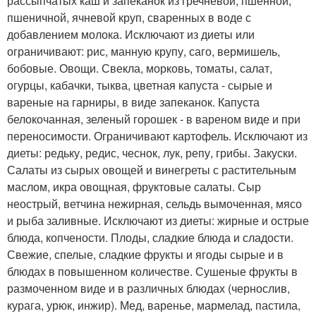
рассыпчатых каш и запеканок из гречневой, пшенной,
пшеничной, ячневой круп, сваренных в воде с
добавлением молока. Исключают из диеты или
ограничивают: рис, манную крупу, саго, вермишель,
бобовые. Овощи. Свекла, морковь, томаты, салат,
огурцы, кабачки, тыква, цветная капуста - сырые и
вареные на гарниры, в виде запеканок. Капуста
белокочанная, зеленый горошек - в вареном виде и при
переносимости. Ограничивают картофель. Исключают из
диеты: редьку, редис, чеснок, лук, репу, грибы. Закуски.
Салаты из сырых овощей и винегреты с растительным
маслом, икра овощная, фруктовые салаты. Сыр
неострый, ветчина нежирная, сельдь вымоченная, мясо
и рыба заливные. Исключают из диеты: жирные и острые
блюда, копчености. Плоды, сладкие блюда и сладости.
Свежие, спелые, сладкие фрукты и ягоды сырые и в
блюдах в повышенном количестве. Сушеные фрукты в
размоченном виде и в различных блюдах (чернослив,
курага, урюк, инжир). Мед, варенье, мармелад, пастила,