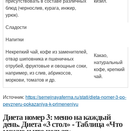
присутствовать в составе различных
кизил.
блюд (чернослив, курага, инжир,
урюк).
Сладости
Напитки
Некрепкий чай, кофе из заменителей,
Какао,
отвар шиповника и пшеничных
натуральный
отрубей, фруктовые и овощные соки,
кофе, крепкий
например, из слив, абрикосов,
чай.
моркови, томатов и др.
Источник:
https://semejnayaferma.ru/stati/dieta-nomer-3-po-
pevzneru-pokazaniya-k-primeneniyu
Диета номер 3: меню на каждый
день. Диета «3 стол» - Таблица «Что
можно и что нельзя»