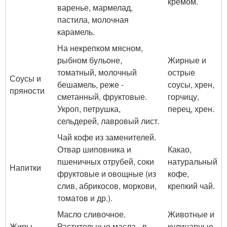
кремом.
варенье, мармелад,
пастила, молочная
карамель.
На некрепком мясном,
рыбном бульоне,
Жирные и
томатный, молочный
острые
Соусы и
бешамель, реже -
соусы, хрен,
пряности
сметанный, фруктовые.
горчицу,
Укроп, петрушка,
перец, хрен.
сельдерей, лавровый лист.
Чай кофе из заменителей.
Отвар шиповника и
Какао,
пшеничных отрубей, соки
натуральный
Напитки
фруктовые и овощные (из
кофе,
слив, абрикосов, моркови,
крепкий чай.
томатов и др.).
Масло сливочное.
Животные и
Жиры
Растительные масла - в
кулинарные