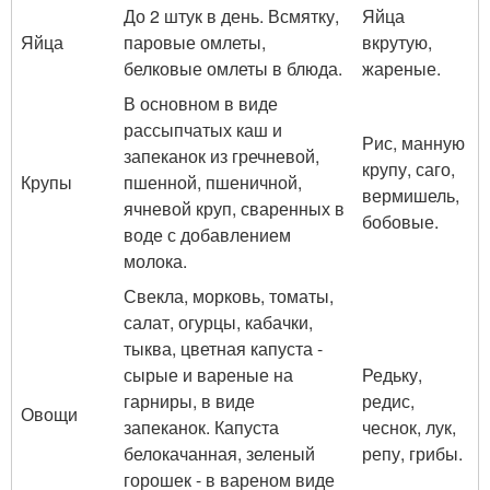
До 2 штук в день. Всмятку,
Яйца
Яйца
паровые омлеты,
вкрутую,
белковые омлеты в блюда.
жареные.
В основном в виде
рассыпчатых каш и
Рис, манную
запеканок из гречневой,
крупу, саго,
Крупы
пшенной, пшеничной,
вермишель,
ячневой круп, сваренных в
бобовые.
воде с добавлением
молока.
Свекла, морковь, томаты,
салат, огурцы, кабачки,
тыква, цветная капуста -
сырые и вареные на
Редьку,
гарниры, в виде
редис,
Овощи
запеканок. Капуста
чеснок, лук,
белокачанная, зеленый
репу, грибы.
горошек - в вареном виде