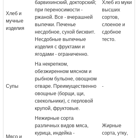
барвихинский, докторский;
Хлеб из муки
при переносимости -
высших
Хлеб и
ржаной. Все - вчерашней
сортов,
мучные
выпечки. Печенье
слоеное и
изделия
несдобное, сухой бисквит.
сдобное
Несдобные выпечные
тесто.
изделия с фруктами и
ягодами - ограниченно.
На некрепком,
обезжиренном мясном и
рыбном бульоне, овощном
Супы
отваре. Преимущественно
-
овощные (борщи, щи,
свекольники), с перловой
крупой, фруктовые.
Нежирные сорта
различных видов мяса,
Жирные
курица, индейка -
сорта, утку,
Мясо и