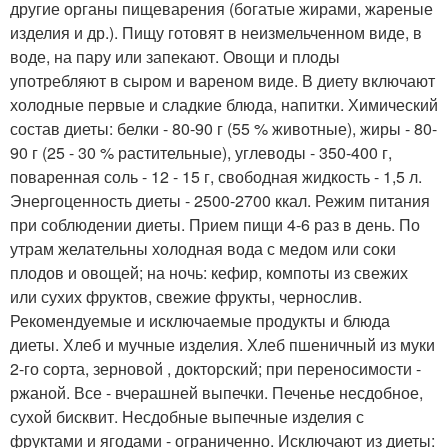
другие органы пищеварения (богатые жирами, жареные
изделия и др.). Пищу готовят в неизмельченном виде, в
воде, на пару или запекают. Овощи и плоды
употребляют в сыром и вареном виде. В диету включают
холодные первые и сладкие блюда, напитки. Химический
состав диеты: белки - 80-90 г (55 % животные), жиры - 80-
90 г (25 - 30 % растительные), углеводы - 350-400 г,
поваренная соль - 12 - 15 г, свободная жидкость - 1,5 л.
Энергоценность диеты - 2500-2700 ккал. Режим питания
при соблюдении диеты. Прием пищи 4-6 раз в день. По
утрам желательны холодная вода с медом или соки
плодов и овощей; на ночь: кефир, компоты из свежих
или сухих фруктов, свежие фрукты, чернослив.
Рекомендуемые и исключаемые продукты и блюда
диеты. Хлеб и мучные изделия. Хлеб пшеничный из муки
2-го сорта, зерновой , докторский; при переносимости -
ржаной. Все - вчерашней выпечки. Печенье несдобное,
сухой бисквит. Несдобные выпечные изделия с
фруктами и ягодами - ограниченно. Исключают из диеты: