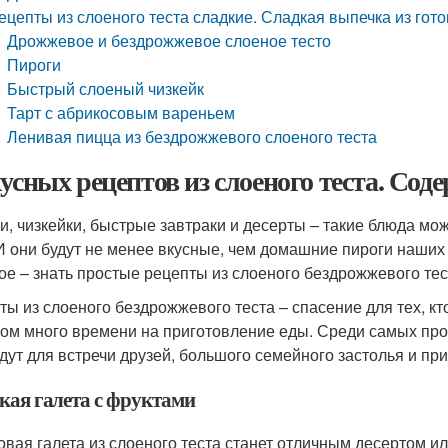
ецепты из слоеного теста сладкие. Сладкая выпечка из гото
Дрожжевое и бездрожжевое слоеное тесто
Пироги
Быстрый слоеный чизкейк
Тарт с абрикосовым вареньем
Ленивая пицца из бездрожжевого слоеного теста
кусных рецептов из слоеного теста. Сод
и, чизкейки, быстрые завтраки и десерты – такие блюда мож
 И они будут не менее вкусные, чем домашние пироги наших
ое – знать простые рецепты из слоеного бездрожжевого тес
ты из слоеного бездрожжевого теста – спасение для тех, кт
ом много времени на приготовление еды. Среди самых про
дут для встречи друзей, большого семейного застолья и при
кая галета с фруктами
овая галета из слоеного теста станет отличным десертом и