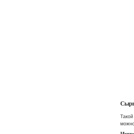
Сырн
Такой
можно 
Ингр