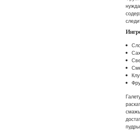
нужда
содер
следи
Ингр
Сло
Сах
Све
Сме
Клу
Фру
Галет
раска
смажь
доста
пудры