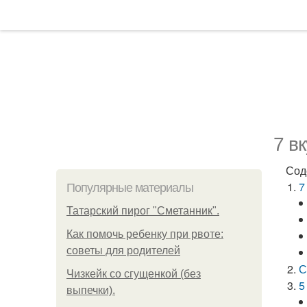
7 в
Сод
7
Популярные материалы
Татарский пирог "Сметанник".
Как помочь ребенку при рвоте:
советы для родителей
С
Чизкейк со сгущенкой (без
5
выпечки).