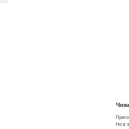
Чизк
Приго
Но в 