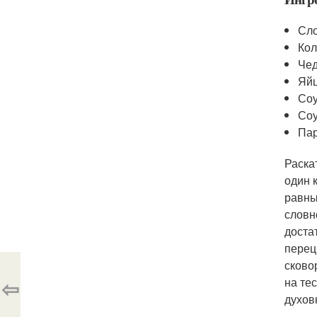
Сло
Кол
Чед
Яйц
Соу
Соу
Па
Раска
один 
равны
словн
доста
перец
сково
⇦
на те
духов