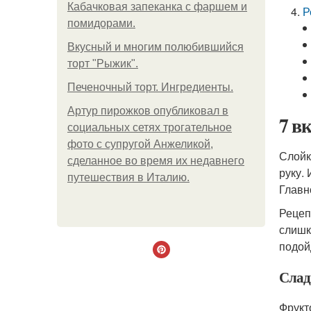
Кабачковая запеканка с фаршем и
Р
помидорами.
Вкусный и многим полюбившийся
торт "Рыжик".
Печеночный торт. Ингредиенты.
Артур пирожков опубликовал в
7 в
социальных сетях трогательное
фото с супругой Анжеликой,
Слойк
сделанное во время их недавнего
руку.
путешествия в Италию.
Главн
Рецеп
слишк
подой
Слад
Фрукт