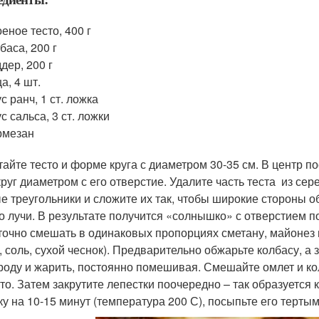
еное тесто, 400 г
баса, 200 г
дер, 200 г
а, 4 шт.
с ранч, 1 ст. ложка
с сальса, 3 ст. ложки
рмезан
тайте тесто и форме круга с диаметром 30-35 см. В центр по
круг диаметром с его отверстие. Удалите часть теста из се
е треугольники и сложите их так, чтобы широкие стороны об
о лучи. В результате получится «солнышко» с отверстием по
точно смешать в одинаковых пропорциях сметану, майонез и
, соль, сухой чеснок). Предварительно обжарьте колбасу, а 
роду и жарить, постоянно помешивая. Смешайте омлет и кол
сто. Затем закрутите лепестки поочередно – так образуется 
ку на 10-15 минут (температура 200 С), посыпьте его терты