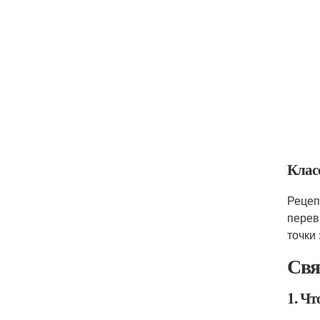
Клас
Рецеп
перев
точки
Свя
1. Чт