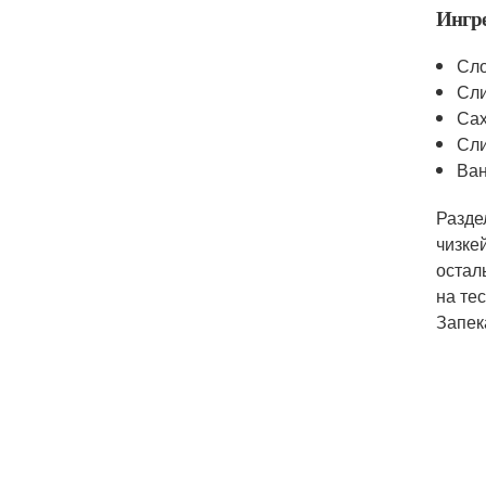
Ингр
Сло
Сли
Сах
Сли
Ван
Разде
чизке
остал
на те
Запек