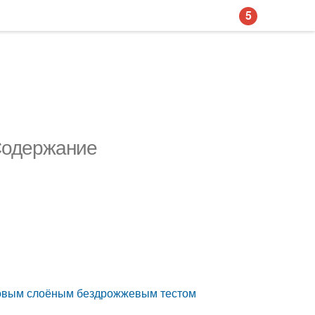
5
 Содержание
готовым слоёным бездрожжевым тестом