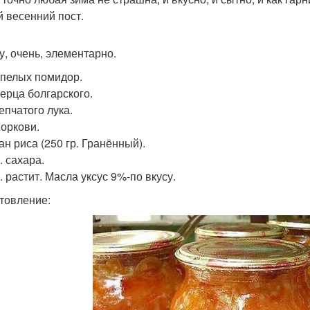
й весенний пост.
у, очень, элементарно.
 Спелых помидор.
Перца болгарского.
Репчатого лука.
Моркови.
ан риса (250 гр. Гранённый).
. сахара.
. растит. Масла уксус 9%-по вкусу.
товление: