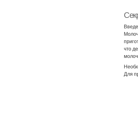
Сек
Введ
Молоч
приго
что д
молоч
Необх
Для п