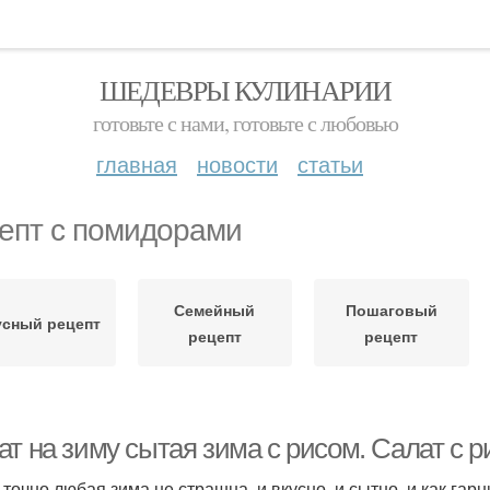
ШЕДЕВРЫ КУЛИНАРИИ
готовьте с нами, готовьте с любовью
главная
новости
статьи
епт с помидорами
Семейный
Пошаговый
усный рецепт
рецепт
рецепт
т на зиму сытая зима с рисом. Салат с ри
 точно любая зима не страшна, и вкусно, и сытно, и как гар