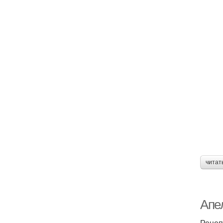
читат
Апе
Рецеп