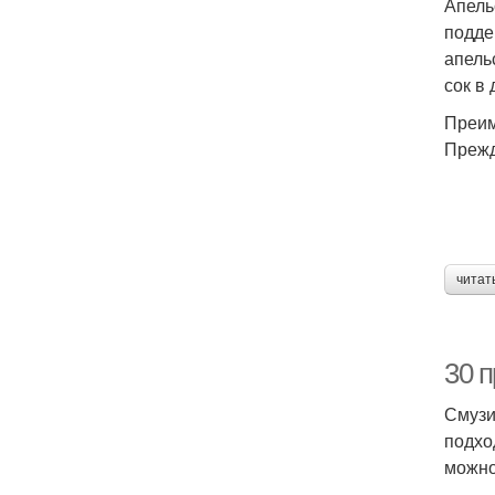
Апель
подде
апель
сок в
Преим
Прежд
читат
30 п
Смузи
подхо
можно