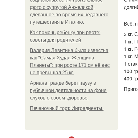
долги
фото с супругой Анжеликой,
сделанное во время их недавнего
путешествия в Италию.
Всё, н
Как помочь ребенку при рвоте:
3 кг.
советы для родителей
1 кг. 
1 кг. 
Валерия Левитина была известна
1 кг. 
как "Самая Худая Женщина
1 стак
Планеты": при росте 171 см её вес
100 гр
не превышал 25 кг.
400 гр
Ариана гранде берет паузу в
Приго
публичной деятельности на фоне
слухов о своем здоровье.
Печеночный торт. Ингредиенты.