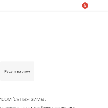
5
Рецепт на зиму
сом 'сытая зима'.
нир всегда выручит, особенно незаменим в