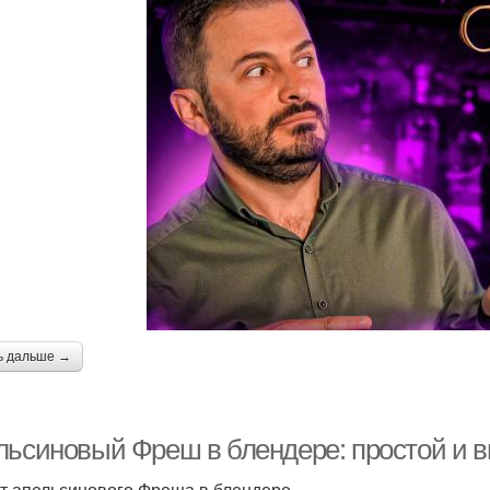
ь дальше →
льсиновый Фреш в блендере: простой и в
т апельсинового Фреша в блендере