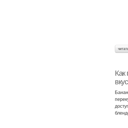
читат
Как
вку
Банан
перек
досту
бленд