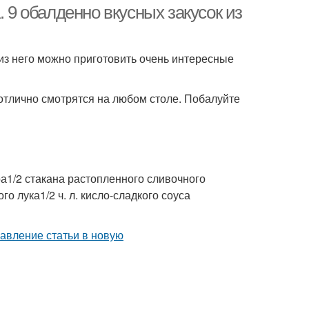
. 9 обалденно вкусных закусок из
Лодочки из слоеного
из него можно приготовить очень интересные
Тест с рыбой
теста
 отлично смотрятся на любом столе. Побалуйте
Выпечки из слоеного
Слоеный тест
теста
ра1/2 стакана растопленного сливочного
ого лука1/2 ч. л. кисло-сладкого соуса
из слоеного теста
Тест с заварным кремом
бки из слоеного
Слоеные синнабоны
теста