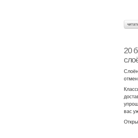
читат
20 б
слоё
Слоён
отмен
Класс
доста
упрощ
вас уж
Откры