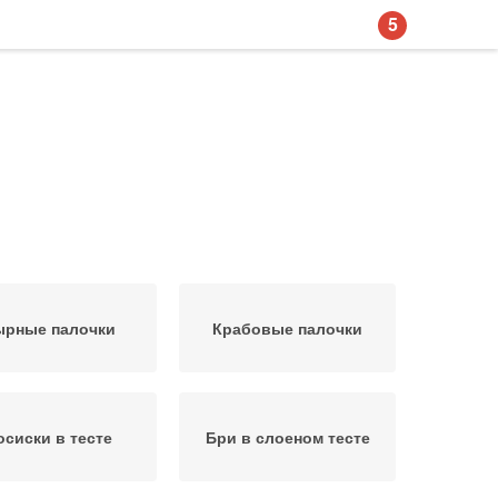
5
ырные палочки
Крабовые палочки
осиски в тесте
Бри в слоеном тесте