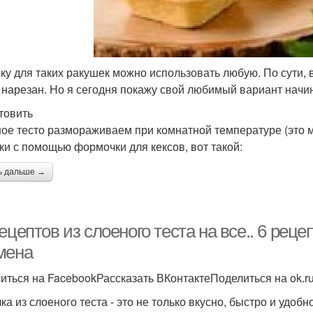
ку для таких ракушек можно использовать любую. По сути, 
 нарезан. Но я сегодня покажу свой любимый вариант начин
отовить
ое тесто размораживаем при комнатной температуре (это ми
ки с помощью формочки для кексов, вот такой:
ь дальше →
ецептов из слоеного теста на все.. 6 реце
мена
иться на FacebookРассказать ВКонтактеПоделиться на ok.r
ка из слоеного теста - это не только вкусно, быстро и удоб