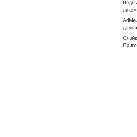
Ведь 
лаком
AdMe.
домоч
Слойк
Приго