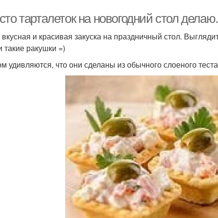
рей в слоеном тесте
Слоеные палочки
Пал
то тарталеток на новогодний стол делаю.
 вкусная и красивая закуска на праздничный стол. Выгляди
и такие ракушки =)
ыпечка из слоеного
Тест в домашних
Тест 
ом удивляются, что они сделаны из обычного слоеного теста
теста
условиях
улочки из слоеного
Корз
Тест с грибами
теста
Канапе из слоеного
Те
Слоеные рулетики
теста
Тест с колбасой
Фуд из слоеного теста
Сыр 