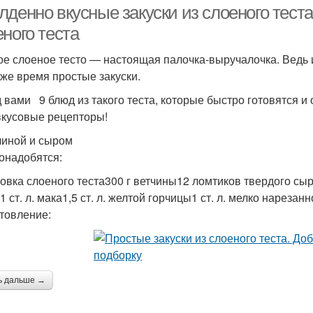
денно вкусные закуски из слоеного теста
ного теста
ое слоеное тесто — настоящая палочка-выручалочка. Ведь 
Тест с красной
Рулет из слоеного теста
о же время простые закуски.
 вами 9 блюд из такого теста, которые быстро готовятся и
вкусовые рецепторы!
Паштет в слоеных
Тест с фаршем
корзинках
чиной и сыром
онадобятся:
ковка слоеного теста300 г ветчины12 ломтиков твердого сы
Лайфхаки из слоеного
 ст. л. мака1,5 ст. л. желтой горчицы1 ст. л. мелко нарезанн
ездрожжевые тесты
Торт 
теста
товление:
Блюда из слоёного
Клу
Дрожжевой тест
теста
ь дальше →