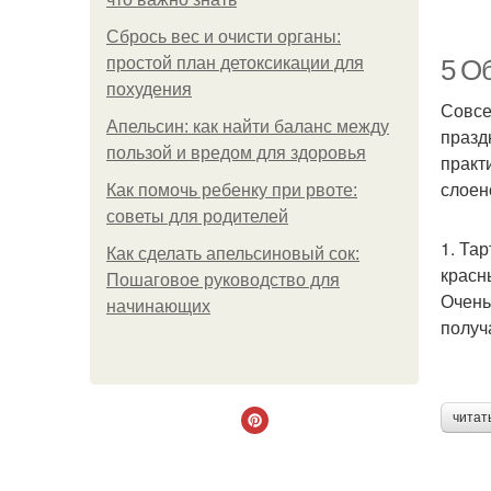
Сбрось вес и очисти органы:
простой план детоксикации для
5 Об
похудения
Совсе
Апельсин: как найти баланс между
празд
пользой и вредом для здоровья
практ
слоен
Как помочь ребенку при рвоте:
советы для родителей
1. Та
Р
Как сделать апельсиновый сок:
красны
Пошаговое руководство для
Очень
начинающих
получ
читат