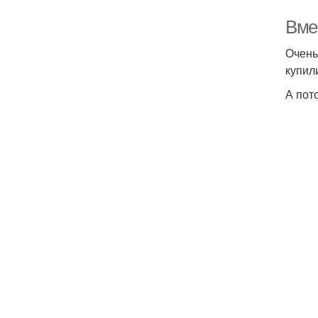
По
Вмес
Очень
купил
В
А пот
Б