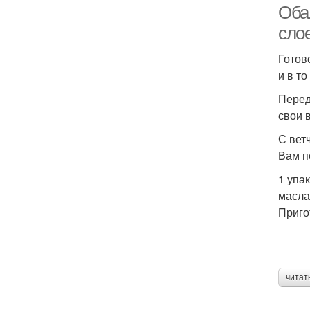
Обал
слое
Готов
и в т
Перед
свои 
С вет
Вам п
1 упа
масла1
Б
Приго
читат