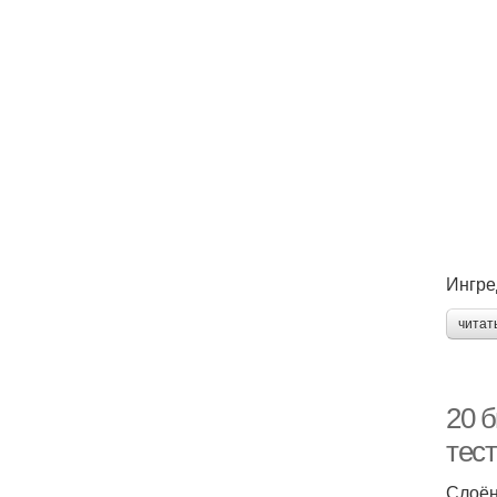
Ингре
читат
20 б
тес
Слоён