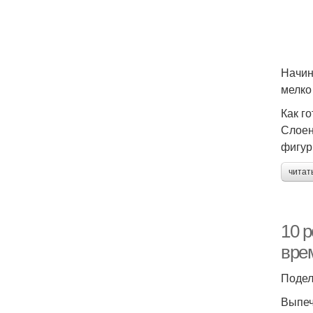
Начин
мелко
Как г
Слоен
фигур
читат
10 р
вре
Подел
Выпеч