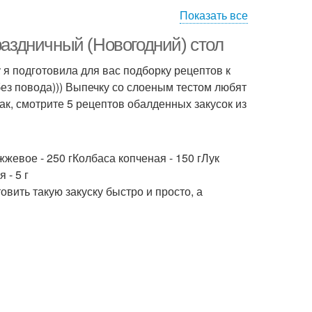
Показать все
куски из теста
Картофельные палочки
раздничный (Новогодний) стол
 я подготовила для вас подборку рецептов к
без повода))) Выпечку со слоеным тестом любят
Тарталетки с
очки из лаваша
ак, смотрите 5 рецептов обалденных закусок из
крабовыми палочками
жжевое - 250 гКолбаса копченая - 150 гЛук
Тарталетки из слоёного
лоеное тесто
 - 5 г
теста
овить такую закуску быстро и просто, а
пты из слоёного
Из слоеный тест
теста
рог-закуска из
Тест с сыром
лоеного теста