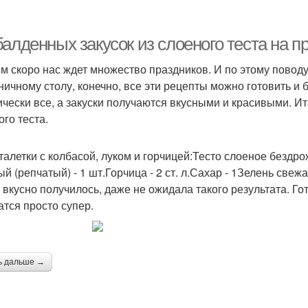
Тест с семгой
Тест на новый год
За
алденных закусок из слоеного теста на п
м скоро нас ждет множество праздников. И по этому поводу
ничному столу, конечно, все эти рецепты можно готовить и 
Тест с начинкой
Слоеный пирог
Пал
ически все, а закуски получаются вкусными и красивыми. Ит
ого теста.
рталетки с колбасой, луком и горчицей:Тесто слоеное бездро
акушки из слоеного
Тест с креветками
С
й (репчатый) - 1 шт.Горчица - 2 ст. л.Сахар - 1Зелень свежая
теста
 вкусно получилось, даже не ожидала такого результата. Гот
атся просто супер.
Реце
Тест без формочек
Салат в слоёном тесте
ь дальше →
Пи
Слоеные пирожки
Тест с курицей
с