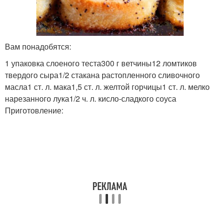
Ингредиенты для
Слоеные пирожки
слоеные пирожки
Вам понадобятся:
Из слоеный тест
Праздничные канапе
1 упаковка слоеного теста300 г ветчины12 ломтиков
твердого сыра1/2 стакана растопленного сливочного
масла1 ст. л. мака1,5 ст. л. желтой горчицы1 ст. л. мелко
нарезанного лука1/2 ч. л. кисло-сладкого соуса
Приготовление:
Канапе на основе