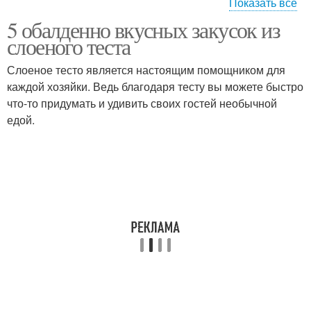
Показать все
5 обалденно вкусных закусок из
Палочки из слоеного
Тест с курицей
слоеного теста
теста
Слоеное тесто является настоящим помощником для
каждой хозяйки. Ведь благодаря тесту вы можете быстро
Пирог-закуска из
что-то придумать и удивить своих гостей необычной
Тест с сыром
слоеного теста
едой.
Тест с красной
Рулет из слоеного теста
Лодочки из слоеного
Тест с рыбой
теста