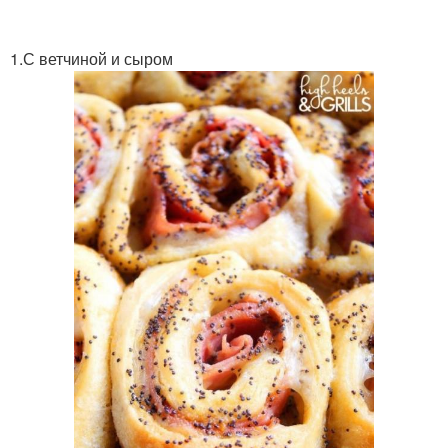
Паштет в слоеных
Канапе с креветками
корзинках
1.С ветчиной и сыром
Тест с творожным
Тест с сырно-огуречной
сыром
начинкой
Тест с крабовой
Булочки из слоеного
начинкой
теста
Тест с грибами
Тест с семгой