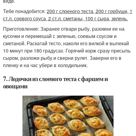
виде.
Тебе понадобится:
200 г слоеного теста, 200 г горбуши, 1
ст.л. соевого соуса, 2 ст.л. сметаны, 100 г сыра, зелень.
Приготовление: Заранее отвари рыбу, разомни ее на
кусочки и перемешай с зеленью, соевым соусом и
сметаной. Раскатай тесто, наколи его вилкой и выпекай
10 минут при 180 градусах. Горячий корж сразу присыпь
сыром, разложи рыбу и сверни рулет. Заверни его в
пленку и на час убери в холодильник.
7. Лодочки из слоеного теста с фаршем и
овощами