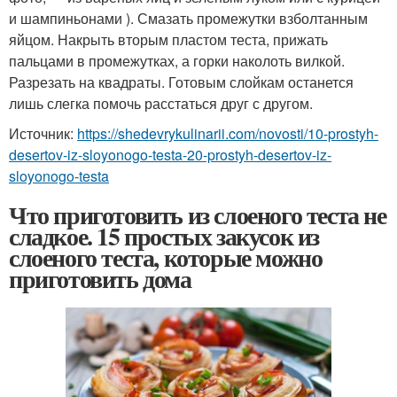
и шампиньонами ). Смазать промежутки взболтанным
яйцом. Накрыть вторым пластом теста, прижать
пальцами в промежутках, а горки наколоть вилкой.
Разрезать на квадраты. Готовым слойкам останется
лишь слегка помочь расстаться друг с другом.
Источник:
https://shedevrykulinarii.com/novosti/10-prostyh-
desertov-iz-sloyonogo-testa-20-prostyh-desertov-iz-
sloyonogo-testa
Что приготовить из слоеного теста не
сладкое. 15 простых закусок из
слоеного теста, которые можно
приготовить дома