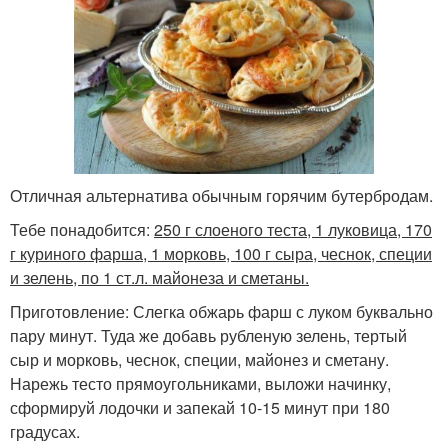
Отличная альтернатива обычным горячим бутербродам.
Тебе понадобится:
250 г слоеного теста, 1 луковица, 170
г куриного фарша, 1 морковь, 100 г сыра, чеснок, специи
и зелень, по 1 ст.л. майонеза и сметаны.
Приготовление: Слегка обжарь фарш с луком буквально
пару минут. Туда же добавь рубленую зелень, тертый
сыр и морковь, чеснок, специи, майонез и сметану.
Нарежь тесто прямоугольниками, выложи начинку,
сформируй лодочки и запекай 10-15 минут при 180
градусах.