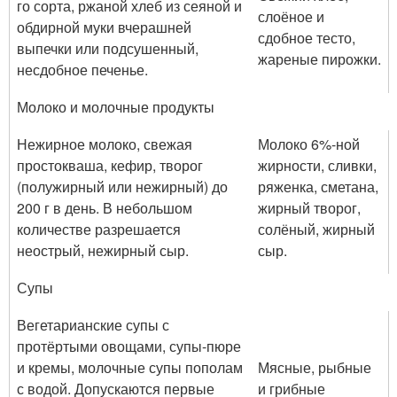
го сорта, ржаной хлеб из сеяной и
слоёное и
обдирной муки вчерашней
сдобное тесто,
выпечки или подсушенный,
жареные пирожки.
несдобное печенье.
Молоко и молочные продукты
Нежирное молоко, свежая
Молоко 6%-ной
простокваша, кефир, творог
жирности, сливки,
(полужирный или нежирный) до
ряженка, сметана,
200 г в день. В небольшом
жирный творог,
количестве разрешается
солёный, жирный
неострый, нежирный сыр.
сыр.
Супы
Вегетарианские супы с
протёртыми овощами, супы-пюре
и кремы, молочные супы пополам
Мясные, рыбные
с водой. Допускаются первые
и грибные