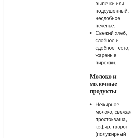
выпечки или
подсушенный,
несдобное
печенье.
Свежий хлеб,
слоёное и
сдобное тесто,
жареные
пирожки.
Молоко и
молочные
продукты
Нежирное
молоко, свежая
простокваша,
кефир, творог
(полужирный