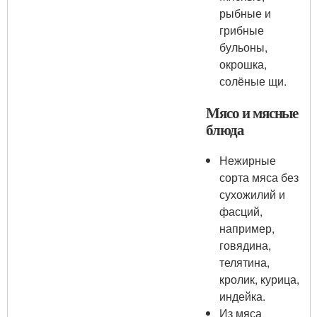
рыбные и
грибные
бульоны,
окрошка,
солёные щи.
Мясо и мясные
блюда
Нежирные
сорта мяса без
сухожилий и
фасций,
например,
говядина,
телятина,
кролик, курица,
индейка.
Из мяса