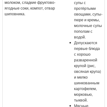
молоком, сладкие фруктово-
супы с
ягодные соки, компот, отвар
протёртыми
шиповника.
овощами, супы-
пюре и кремы,
молочные супы
пополам с
водой.
Допускаются
первые блюда
с хорошо
разваренной
крупой (рис,
овсяная крупа)
и мелко
шинкованным
картофелем,
морковью,
тыквой.
Мясные,