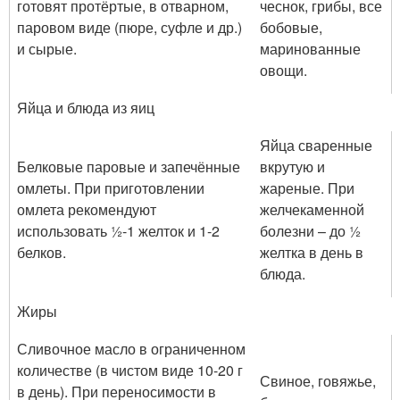
готовят протёртые, в отварном,
чеснок, грибы, все
паровом виде (пюре, суфле и др.)
бобовые,
и сырые.
маринованные
овощи.
Яйца и блюда из яиц
Яйца сваренные
Белковые паровые и запечённые
вкрутую и
омлеты. При приготовлении
жареные. При
омлета рекомендуют
желчекаменной
использовать ½-1 желток и 1-2
болезни – до ½
белков.
желтка в день в
блюда.
Жиры
Сливочное масло в ограниченном
количестве (в чистом виде 10-20 г
Свиное, говяжье,
в день). При переносимости в