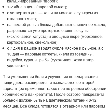
кальцинированный творог);
1-2 яйца в день (паровой омлет);
с четвертого дня — каши на молоке и суп-крем из
отварного мяса;
на шестой день в блюда добавляют сливочное масло,
разрешаются уже протертые овощные супы
(исключается капуста) и овощные пюре (морковное,
картофельное, свекольное);
с 7 дня в рацион вводят суфле мясное и рыбное, а с
10 дня — паровые котлеты, кнели из говядины,
индейки, курицы, рыбы (сухожилия, кожа и жир
удаляются).
При уменьшении боли и улучшении переваривания
пищи диета расширяется и назначается ее второй
вариант (ее применяют также при не резком обострении
хронического панкреатита). После острого панкреатита
больной должен быть на диетическом питании 6-12
месяцев. Все блюда готовятся в отварном или паровом