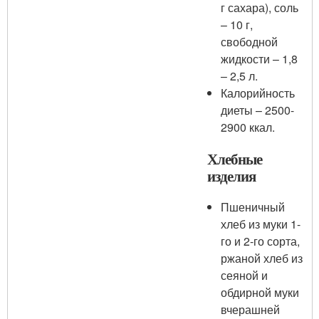
г сахара), соль
– 10 г,
свободной
жидкости – 1,8
– 2,5 л.
Калорийность
диеты – 2500-
2900 ккал.
Хлебные
изделия
Пшеничный
хлеб из муки 1-
го и 2-го сорта,
ржаной хлеб из
сеяной и
обдирной муки
вчерашней