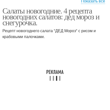
Показать все
Салаты новогодние. 4 рецепта
Праздничный салат
Новогодний шар
новогодних салатов: дед мороз и
снегурочка.
Рецепт новогоднего салата "ДЕД Мороз" с рисом и
крабовыми палочками.
Салат с мандаринами
Салаты без майонеза
Салаты на новогодний
стол