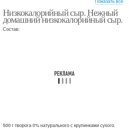
Показать все
Низкокалорийный сыр. Нежный
Твердые сыры
Сыр с указанием
домашний низкокалорийный сыр.
Состав:
Калории в адыгейском
Твердый сыр
сыре
500 г творога 0% натурального с крупинками сухого.