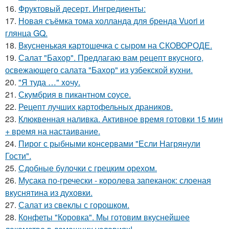
16.
Фруктовый десерт. Ингредиенты:
17.
Новая съёмка тома холланда для бренда Vuori и
глянца GQ.
18.
Вкусненькая картошечка с сыром на СКОВОРОДЕ.
19.
Салат "Бахор". Предлагаю вам рецепт вкусного,
освежающего салата "Бахор" из узбекской кухни.
20.
"Я туда …" xoчу.
21.
Скумбрия в пикантном соусе.
22.
Рецепт лучших картофельных драников.
23.
Клюквенная наливка. Активное время готовки 15 мин
+ время на настаивание.
24.
Пирог с рыбными консервами "Если Нагрянули
Гости".
25.
Сдобные булочки с грецким орехом.
26.
Мусака по-гречески - королева запеканок: слоеная
вкуснятина из духовки.
27.
Салат из свеклы с горошком.
28.
Конфеты "Коровка". Мы готовим вкуснейшее