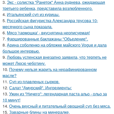
3.
Экс - солистка "Ранеток" Анна руднева, ожидающая
третьего ребенка, представила возлюбленного.
4.
Итальянский суп из курицы.
5.
Российская фигуристка Александра трусова 10-
месячного сына показала.
6.
Мясо 'гармошка' - вкуснятина неописуемая!
7.
Фаршированные баклажаны "Объедение".
8.
Арина соболенко на обложке майского Vogue и дала
большое интервью.
9.
Любовь успенская внезапно заявила, что терпеть не
может Люсю чеботину.
10.
Почему нельзя жарить на нерафинированном
масле?
11.
Cуп из плавленыx сырков.
12.
Салат "Амурский". Ингредиенты:
13.
Ужин из "Ничего": легендарная паста альо - ольо за
10 минут!
14.
Очень вкусный и питательный овощной суп без мяса.
15.
Заварные блины на минералке.