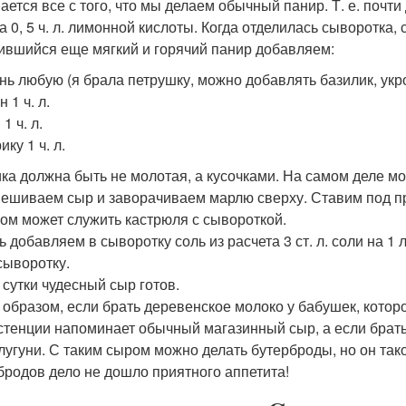
ается все с того, что мы делаем обычный панир. Т. е. почт
а 0, 5 ч. л. лимонной кислоты. Когда отделилась сыворотка, 
ившийся еще мягкий и горячий панир добавляем:
нь любую (я брала петрушку, можно добавлять базилик, укроп 
н 1 ч. л.
 1 ч. л.
ику 1 ч. л.
ка должна быть не молотая, а кусочками. На самом деле мо
ешиваем сыр и заворачиваем марлю сверху. Ставим под пр
ом может служить кастрюля с сывороткой.
ь добавляем в сыворотку соль из расчета 3 ст. л. соли на 
 сыворотку.
 сутки чудесный сыр готов.
 образом, если брать деревенское молоко у бабушек, котор
стенции напоминает обычный магазинный сыр, а если брать
улугуни. С таким сыром можно делать бутерброды, но он тако
бродов дело не дошло приятного аппетита!