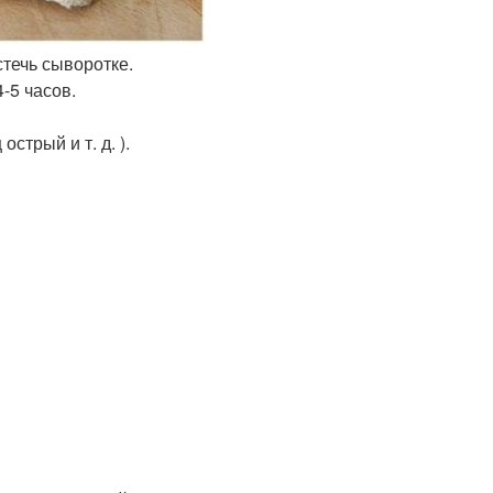
стечь сыворотке.
-5 часов.
стрый и т. д. ).