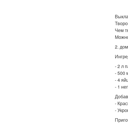
Выкла
Творо
Чем т
Можно
2. до
Ингре
- 2 л 
- 500
- 4 яй
- 1 не
Добав
- Кра
- Укро
Приго