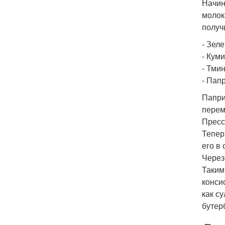
Начин
молок
получ
- Зеле
- Куми
- Тмин
- Папр
Папри
перем
Пресс
Тепер
его в
Через
Таким
конси
как с
бутер