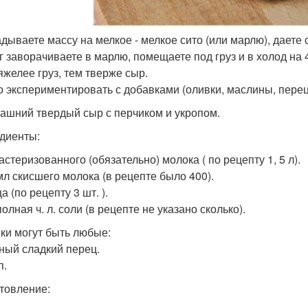
дываете массу на мелкое - мелкое сито (или марлю), даете 
г заворачиваете в марлю, помещаете под груз и в холод на 4
яжелее груз, тем тверже сыр.
 экспериментировать с добавками (оливки, маслины, перец о
машний твердый сыр с перчиком и укропом.
диенты:
пастеризованного (обязательно) молока ( по рецепту 1, 5 л).
 мл скисшего молока (в рецепте было 400).
ца (по рецепту 3 шт. ).
полная ч. л. соли (в рецепте не указано сколько).
ки могут быть любые:
сный сладкий перец.
п.
товление: