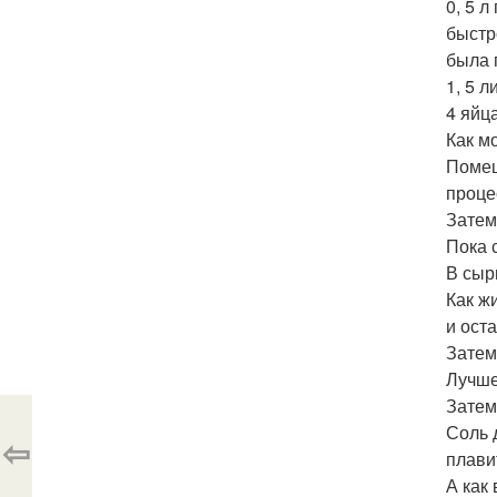
0, 5 
быстр
была 
1, 5 
4 яйц
Как м
Помеш
процес
Затем
Пока 
В сыр
Как ж
и оста
Затем
Лучше
Затем
Соль 
⇦
плавит
А как