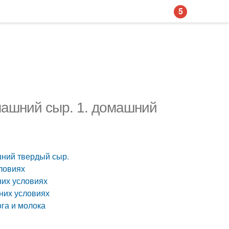
5
машний сыр. 1. домашний
шний твердый сыр.
словиях
их условиях
них условиях
га и молока