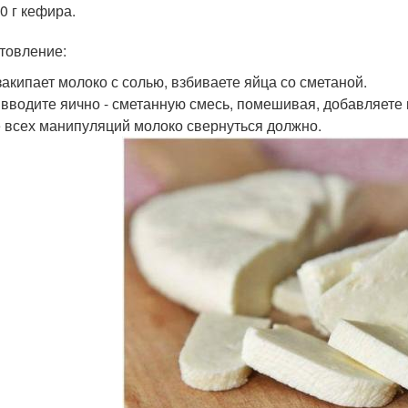
00 г кефира.
товление:
закипает молоко с солью, взбиваете яйца со сметаной.
 вводите яично - сметанную смесь, помешивая, добавляете 
 всех манипуляций молоко свернуться должно.