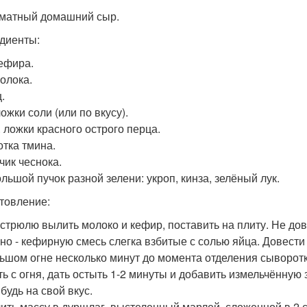
оматный домашний сыр.
диенты:
кефира.
молока.
ц.
 ложки соли (или по вкусу).
ч. ложки красного острого перца.
отка тмина.
бчик чеснока.
ольшой пучок разной зелени: укроп, кинза, зелёный лук.
товление:
кастрюлю вылить молоко и кефир, поставить на плиту. Не дов
но - кефирную смесь слегка взбитые с солью яйца. Довести 
ьшом огне несколько минут до момента отделения сыворотк
ять с огня, дать остыть 1-2 минуты и добавить измельчённую 
будь на свой вкус.
лить массу в дуршлаг, выстеленный марлей, сложенной в 2 