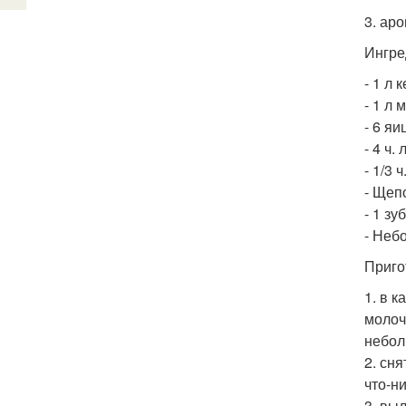
3. ар
Ингре
- 1 л 
- 1 л 
- 6 яи
- 4 ч.
- 1/3 
- Щеп
- 1 зу
- Неб
Приго
1. в 
молоч
небол
2. сн
что-ни
3. вы