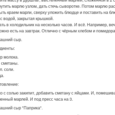
крутить марлю узлом, дать стечь сыворотке. Потом марлю р
ыть краем марли, сверху уложить блюдце и поставить на блю
 с водой, закрытая крышкой.
рать в холодильник на несколько часов. И всё. Например, ве
ожно есть на завтрак. Отлично с чёрным хлебом и помидор
машний сыр.
диенты:
тр молока.
г сметаны.
 л. соли.
ца.
товление:
о с солью закипит, добавить сметану с яйцами. И, помешива
ленный марлей. И под пресс часа на 3.
машний сыр "Паприка".