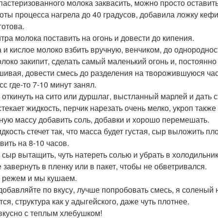
л пастеризованного молока заквасить, можно просто оставить
оты процесса нагрела до 40 градусов, добавила ложку кефир
готова.
литра молока поставить на огонь и довести до кипения.
а и кислое молоко взбить вручную, венчиком, до однороднос
олоко закипит, сделать самый маленький огонь и, постоянно
ивая, довести смесь до разделения на творожившуюся част
с где-то 7-10 минут занял.
 откинуть на сито или дуршлаг, выстланный марлей и дать с
стекает жидкость, перчик нарезать очень мелко, укроп также
ную массу добавить соль, добавки и хорошо перемешать.
идкость стечет так, что масса будет густая, сыр выложить п
вить на 8-10 часов.
 сыр вытащить, чуть натереть солью и убрать в холодильник
 завернуть в пленку или в пакет, чтобы не обветривался.
 режем и мы кушаем.
добавляйте по вкусу, лучше попробовать смесь, я соленый н
ся, структура как у адыгейского, даже чуть плотнее.
 вкусно с теплым хлебушком!