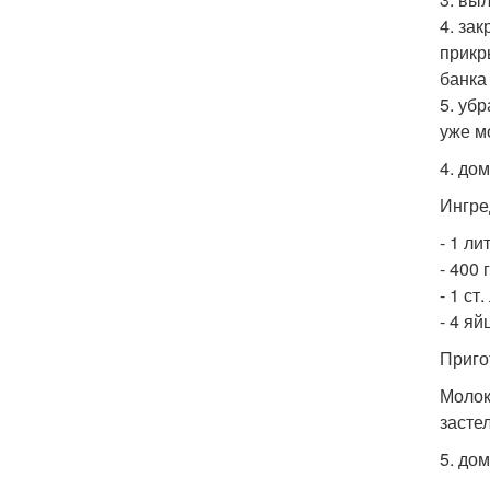
4. за
прикр
банка
5. уб
уже м
4. до
Ингре
- 1 ли
- 400 
- 1 ст.
- 4 яй
Приго
Молок
засте
5. до