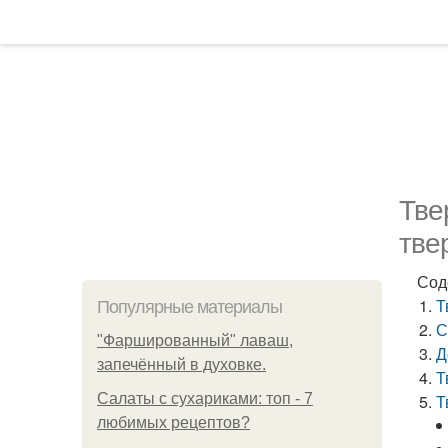
Тве
тве
Сод
Т
Популярные материалы
С
"Фаршированный" лаваш,
Д
запечённый в духовке.
Т
Салаты с сухариками: топ - 7
Т
любимых рецептов?