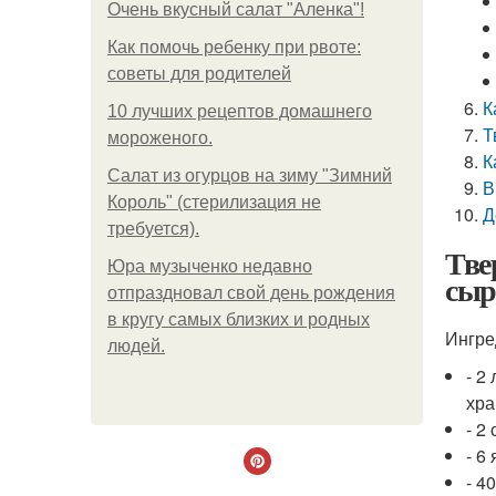
Очень вкусный салат "Аленка"!
Как помочь ребенку при рвоте:
советы для родителей
К
10 лучших рецептов домашнего
Т
мороженого.
К
Салат из огурцов на зиму "Зимний
В
Король" (стерилизация не
Д
требуется).
Тве
Юра музыченко недавно
сыр
отпраздновал свой день рождения
в кругу самых близких и родных
Ингре
людей.
- 2
хра
- 2 
- 6 
- 4