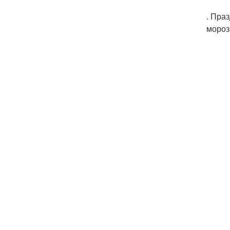
. Пра
мороз