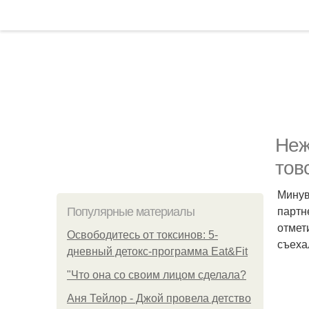
Неж
тов
Минув
партн
Популярные материалы
отмет
Освободитесь от токсинов: 5-
съеха
дневный детокс-программа Eat&Fit
"Что она со своим лицом сделала?
Аня Тейлор - Джой провела детство