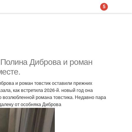
5
: Полина Диброва и роман
месте.
иброва и роман товстик оставили прежних
ала, как встретила 2026-й. новый год она
о возлюбленной романа товстика. Недавно пара
далеку от особняка Диброва