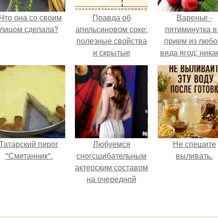
Что она со своим
Правда об
Варенье -
лицом сделала?
апельсиновом соке:
пятиминутка в
полезные свойства
прием из любо
и скрытые
вида ягод: ника
опасности
длительной вар
все витамины 
месте!
Татарский пирог
Любуемся
Не спешите
"Сметанник".
сногсшибательным
выливать.
актерским составом
на очередной
премьере нового
человека - паука.