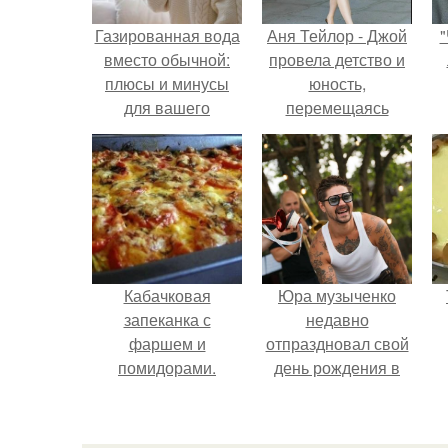
Газированная вода
Аня Тейлор - Джой
"
вместо обычной:
провела детство и
плюсы и минусы
юность,
для вашего
перемещаясь
здоровья
между двумя
совершенно
разными
культурами -
Аргентиной и
Великобританией.
Кабачковая
Юра музыченко
запеканка с
недавно
фаршем и
отпраздновал свой
помидорами.
день рождения в
кругу самых
близких и родных
людей.