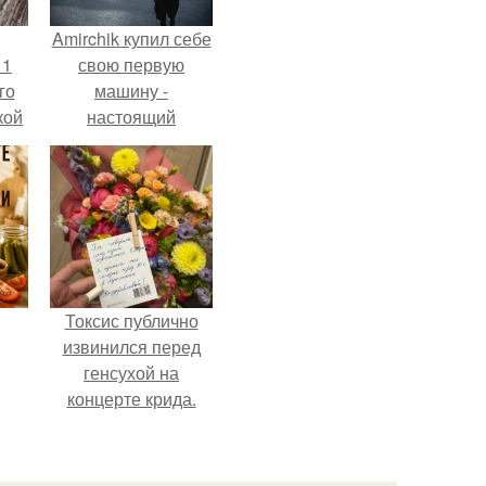
Amirchik купил себе
 1
свою первую
го
машину -
кой
настоящий
ки,
автомобиль мечты
на
для многих
автолюбителей.
Токсис публично
извинился перед
генсухой на
концерте крида.