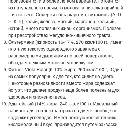
производится и в более легком варианте. Готовится
из натурального овечьего молока, а низкокалорийный
– из козьего. Содержит бета-каротин, витамины (А, D,
Е, К, В), калий, железо, магний, марганец, кальций,
натрий, много полезных живых организмов. Полезен
при расстройствах желудочно-кишечного тракта.
Ольтермани (жирность 16-17%, 270 ккал/100 г). Имеет
плотную текстуру однородного характера с
равномерными дырочками по всей поверхности,
обладает нежным молочным привкусом.
Фитнес Viola Polar (5-10% жира, 250 ккал/100 г). Один
из самых популярных для тех, кто сидит на диете.
Некоторые разновидности вместо жира содержат
йогурт, что делает продукт еще более полезным для
здоровья и снижения веса.
Адыгейский (14% жира, 240 ккал/100 г). Идеальный
вариант для сытного завтрака на диете, вообще не
содержит углеводов. Имеет нежную консистенцию,
кисломолочный вкус, производится путем закваски