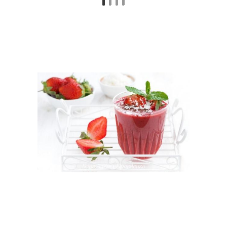
Рецепт для
Рецепт в домашних
электровафельницы
условиях
Быстрые рецепты
Рецепты для блендера
Рецепты для похудения
Пошаговый рецепт
Рецепт с фото
Традиционный рецепт