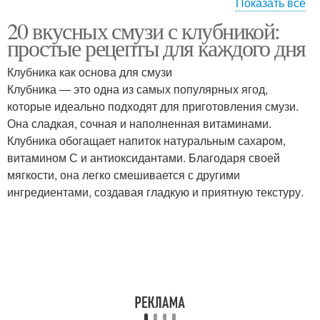
Показать все
20 вкусных смузи с клубникой:
Вкусные рецепты
Базовый рецепт
простые рецепты для каждого дня
Клубника как основа для смузи
Клубника — это одна из самых популярных ягод,
которые идеально подходят для приготовления смузи.
Экзотические рецепты
Детские рецепты
Она сладкая, сочная и наполненная витаминами.
Клубника обогащает напиток натуральным сахаром,
витамином С и антиоксидантами. Благодаря своей
мягкости, она легко смешивается с другими
Рецепты в
Любимые рецепты
ингредиентами, создавая гладкую и приятную текстуру.
электровафельнице
Рецепт для советской
Классический рецепт
электровафельницы