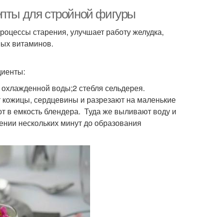
епты для стройной фигуры
роцессы старения, улучшает работу желудка,
ных витаминов.
диенты:
 охлажденной воды;2 стебля сельдерея.
т кожицы, сердцевины и разрезают на маленькие
т в емкость блендера. Туда же выливают воду и
чении нескольких минут до образования