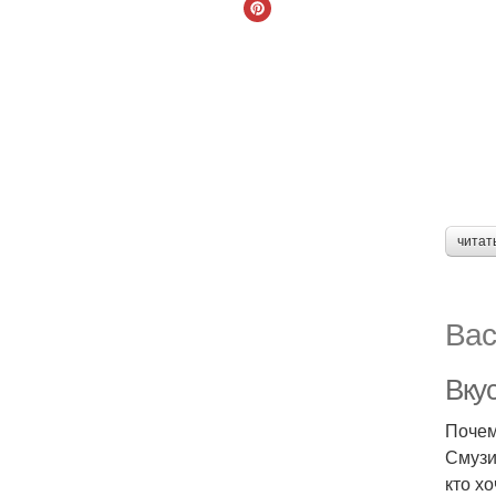
читат
Вас
Вку
Почем
Смузи
кто х