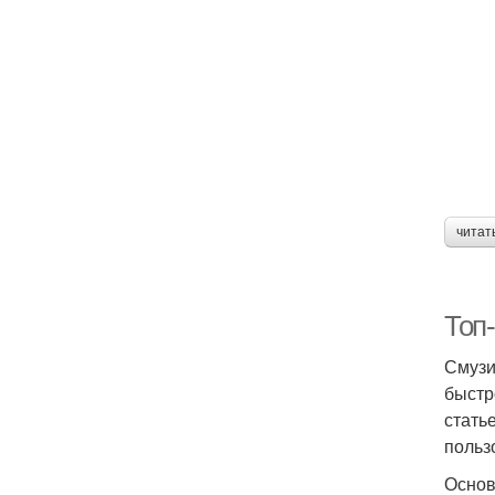
читат
Топ
Смузи
быстр
стать
польз
Основ