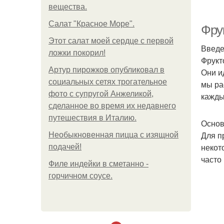
вещества.
Салат "Красное Море".
Фру
Этот салат моей сердце с первой
Введ
ложки покорил!
Фрукт
Артур пирожков опубликовал в
Они и
социальных сетях трогательное
мы ра
фото с супругой Анжеликой,
кажды
сделанное во время их недавнего
путешествия в Италию.
Основ
Для п
Необыкновенная пицца с изящной
некот
подачей!
часто
Филе индейки в сметанно -
горчичном соусе.