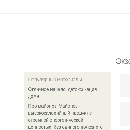
Экз
Популярные материалы
Отличное начало: детоксикация
дома
Про майонез. Майонез -
высококалорийный продукт с
огромной энергетической
ценностью, без единого полезного