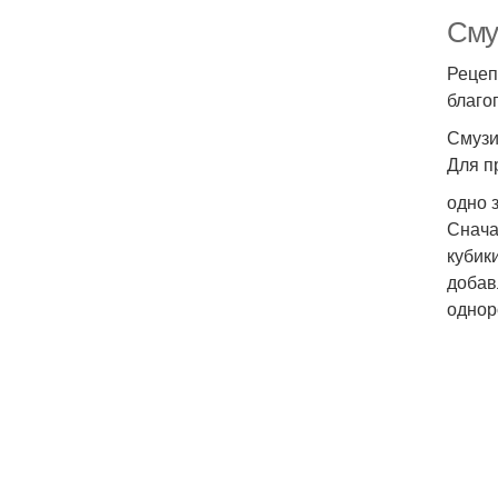
Сму
Рецеп
благо
Смузи
Для п
одно 
Снача
кубик
добав
однор