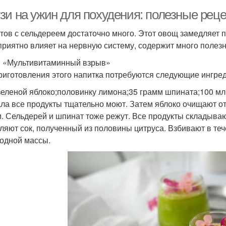
зи на ужин для похудения: полезные рец
тов с сельдереем достаточно много. Этот овощ замедляет п
приятно влияет на нервную систему, содержит много полез
 «Мультивитаминный взрыв»
риготовления этого напитка потребуются следующие ингре
зеленой яблоко;половинку лимона;35 грамм шпината;100 мл
ла все продукты тщательно моют. Затем яблоко очищают о
и. Сельдерей и шпинат тоже режут. Все продукты складываю
ляют сок, полученный из половины цитруса. Взбивают в те
одной массы.