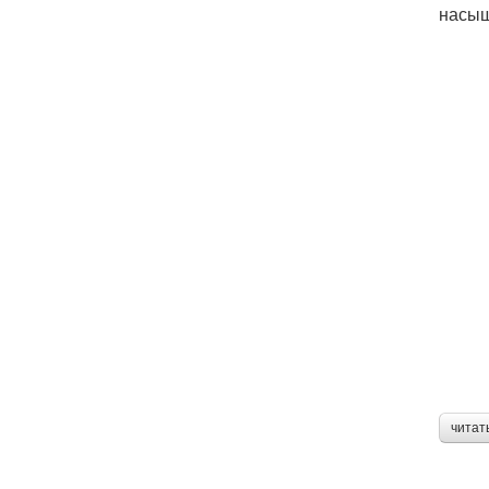
насыщ
читат