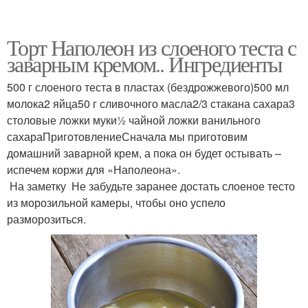
Торт Наполеон из слоеного теста с
заварным кремом.. Ингредиенты
500 г слоеного теста в пластах (бездрожжевого)500 мл
молока2 яйца50 г сливочного масла2/3 стакана сахара3
столовые ложки муки½ чайной ложки ванильного
сахараПриготовлениеСначала мы приготовим
домашний заварной крем, а пока он будет остывать –
испечем коржи для «Наполеона».
На заметку Не забудьте заранее достать слоеное тесто
из морозильной камеры, чтобы оно успело
разморозиться.