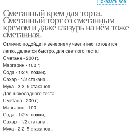
Показать все
Сметанный крем для торта.
Крем из сметаны
Крем с маслом
Сметанный торт со сметанным
кремом и даже глазурь на нём тоже
cметанная.
Крем в домашних
Отлично подойдет к вечернему чаепитию, готовится
Заварной крем
условиях
легко, делается быстро, для светлого теста:
Сметана - 200 г;.
Маргарин - 100 г;.
Сода - 1/2 ч. ложки;.
Торт с кремом
Сахар - 1/2 стакана;.
Мука - 2-2, 5 стаканов.
Для шоколадного теста:
Сметана - 200 г;.
Маргарин - 100 г;.
Сода - 1/2 ч. ложки;.
Сахар - 1/2 стакана;.
Мука - 2-2, 5 стаканов;.