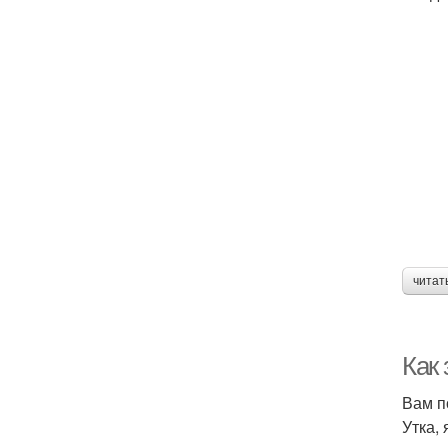
читат
Как 
Вам п
Утка,