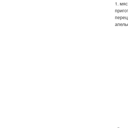
1. мя
приго
перец
апель