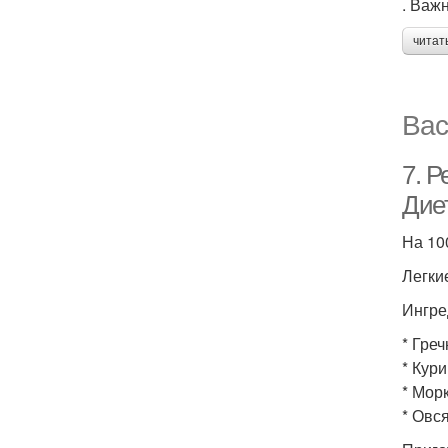
. Важ
читат
Вас
7. Р
Диет
На 100
Легкие
Ингре
* Греч
* Кури
* Морк
* Овся