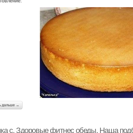
товление:
ь дальше →
чка с. Здоровые фитнес обеды. Наша под