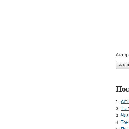
Автор
читат
Пос
1.
Ami
2.
Ты 
3.
Чиз
4.
Тон
5.
Пот