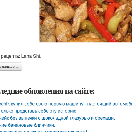
 рецепта: Lana Shi.
ь дальше →
ледние обновления на сайте:
rchik купил себе свою первую машину - настоящий автомоб
только представь себе эту историю.
кейк без выпечки с шоколадной глазурью и орехами.
кие банановые блинчики.
рясающее по вкусу и простоте печенье!