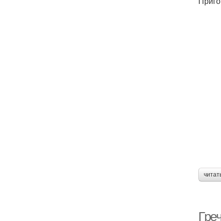
Приго
читат
Гре