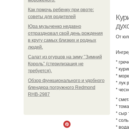
Как помочь ребенку при рвоте:
Кури
советы для родителей
духо
Юра музыченко недавно
отпраздновал свой день рождения
От юл
в кругу самых близких и родных
людей.
Ингре
Салат из огурцов на зиму "Зимний
* греч
Король" (стерилизация не
* кури
требуется).
* морк
Обзор функционального и удобного
* лук 
блендера погружного Redmond
* чесн
RHB-2987
* смет
* тома
* сыр 
* соль
* вода