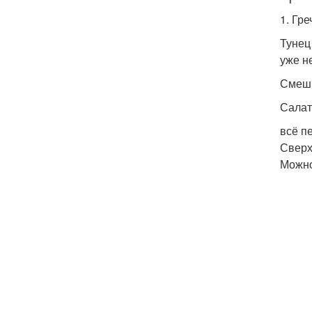
1. Гр
Тунец
уже н
Смеши
Салат
всё п
Сверх
Можно