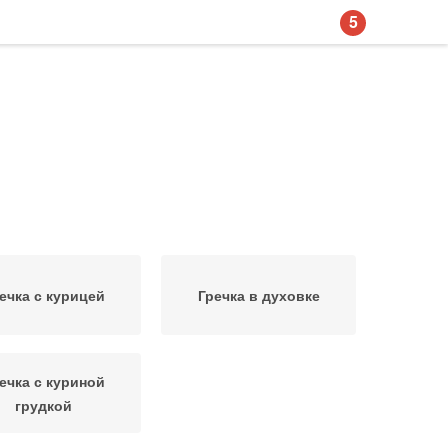
5
ечка с курицей
Гречка в духовке
ечка с куриной
грудкой