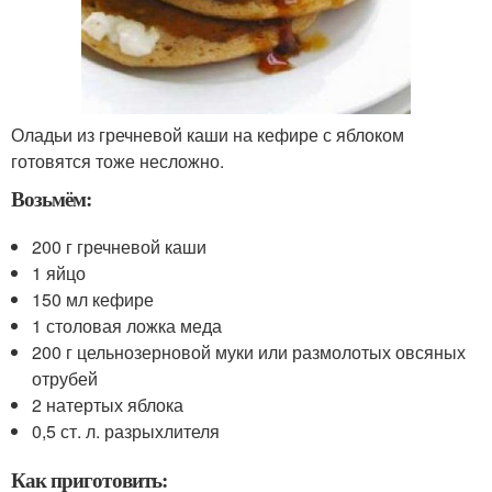
Оладьи из гречневой каши на кефире с яблоком
готовятся тоже несложно.
Возьмём:
200 г гречневой каши
1 яйцо
150 мл кефире
1 столовая ложка меда
200 г цельнозерновой муки или размолотых овсяных
отрубей
2 натертых яблока
0,5 ст. л. разрыхлителя
Как приготовить: