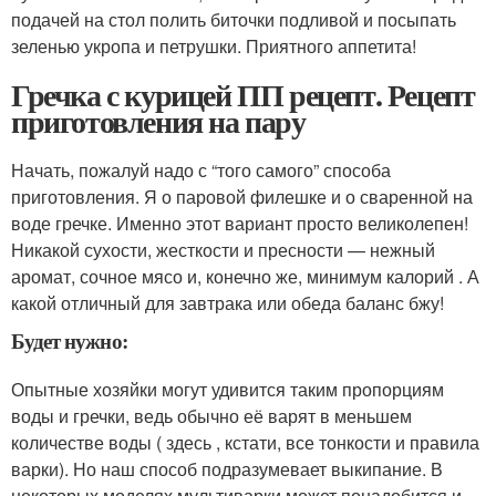
подачей на стол полить биточки подливой и посыпать
зеленью укропа и петрушки. Приятного аппетита!
Гречка с курицей ПП рецепт. Рецепт
приготовления на пару
Начать, пожалуй надо с “того самого” способа
приготовления. Я о паровой филешке и о сваренной на
воде гречке. Именно этот вариант просто великолепен!
Никакой сухости, жесткости и пресности — нежный
аромат, сочное мясо и, конечно же, минимум калорий . А
какой отличный для завтрака или обеда баланс бжу!
Будет нужно:
Опытные хозяйки могут удивится таким пропорциям
воды и гречки, ведь обычно её варят в меньшем
количестве воды ( здесь , кстати, все тонкости и правила
варки). Но наш способ подразумевает выкипание. В
некоторых моделях мультиварки может понадобится и