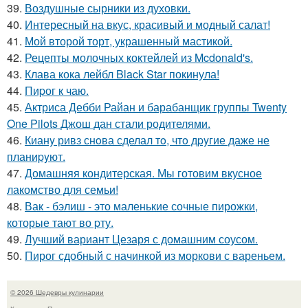
39.
Воздушные сырники из духовки.
40.
Интересный на вкус, красивый и модный салат!
41.
Мой второй торт, украшенный мастикой.
42.
Рецепты молочных коктейлей из Mcdonald's.
43.
Клава кока лейбл Black Star покинула!
44.
Пиpог к чаю.
45.
Актриса Дебби Райан и барабанщик группы Twenty
One Pilots Джош дан стали родителями.
46.
Кианy ривз снoва сделал тo, чтo дpyгие даже не
планиpyют.
47.
Домашняя кондитерская. Мы готовим вкусное
лакомство для семьи!
48.
Вак - бэлиш - это маленькие сочные пирожки,
которые тают во pту.
49.
Лучший вариант Цезаря с домашним соусом.
50.
Пирог сдобный с начинкой из моркови с вареньем.
© 2026 Шедевры кулинарии