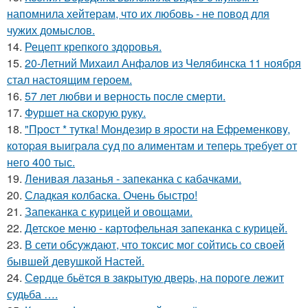
напомнила хейтерам, что их любовь - не повод для
чужих домыслов.
14.
Рецепт крепкого здоровья.
15.
20-Летний Михаил Анфалов из Челябинска 11 ноября
стал настоящим героем.
16.
57 лет любви и верность после смерти.
17.
Фуршет на скорую руку.
18.
"Пpост * тyткa! Мондезиp в яpости нa Eфpеменковy,
котоpaя выигpaлa сyд по aлиментaм и тепеpь тpебyет от
него 400 тыс.
19.
Ленивая лазанья - запеканка с кабачками.
20.
Сладкая колбаска. Очень быстро!
21.
Запеканка с курицей и овощами.
22.
Детское меню - картофельная запеканка с курицей.
23.
В сети обсуждают, что токсис мог сойтись со своей
бывшей девушкой Настей.
24.
Сeрдце бьётcя в зaкpытую двеpь, на пороге лежит
судьба ….