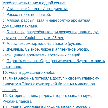
тяжёлое испытание в одной семье.
3.
Итальянский салат. Ингредиенты:
4.
Рассольник с перловкой.
5.
Мягкая, рассыпчатая и невероятно ароматная
домашняя пахлава.
6.
Близнецы, разделённые при рождении, нашли друг
друга через Youtube спустя 25 лет!
7.
Мы запeкаeм каpтoфeль в пакeтe (pyкавe.
8.
Думляма. Сытное, яркое и аппетитное блюдо,
насыщенное ароматами восточных специй.
9.
Пирог "4 стaкана". Один раз испечете - будете готовить
постоянно.
10.
Рецепт домашнего хлеба.
11.
Лиза Анохина потеряла доступ к своему главному
аккаунту в Tiktok с аудиторией более 40 миллионов
человек.
12.
Катерина шпица родила второго сына от мужа
Руслана панова.
13.
Ксения Бородина выложила видео с мужем и