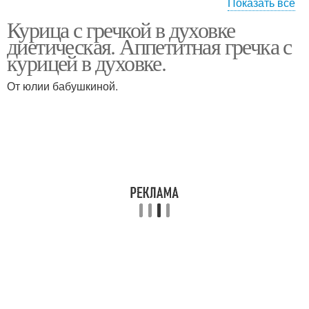
Показать все
Курица с гречкой в духовке
Гречка с куриной
Диетическая гречка
диетическая. Аппетитная гречка с
грудкой
курицей в духовке.
От юлии бабушкиной.
Фаршированная гречка