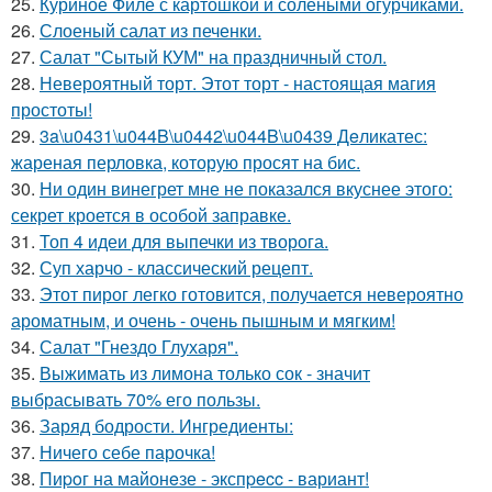
25.
Куриное Филе с картошкой и солёными огурчиками.
26.
Слоеный салат из печенки.
27.
Салат "Сытый КУМ" на праздничный стол.
28.
Невероятный торт. Этот торт - настоящая магия
простоты!
29.
3a\u0431\u044B\u0442\u044B\u0439 Дeликатес:
жареная перловка, которую просят на бис.
30.
Ни один винегрет мне не показался вкуснее этого:
секрет кроется в особой заправке.
31.
Топ 4 идеи для выпечки из творога.
32.
Суп харчо - классический рецепт.
33.
Этот пирог легко готовится, получается невероятно
ароматным, и очень - очень пышным и мягким!
34.
Салат "Гнездо Глухаря".
35.
Выжимать из лимона только сок - значит
выбрасывать 70% его пользы.
36.
Заряд бодрости. Ингредиенты:
37.
Ничего себе парочка!
38.
Пиpoг на майонeзе - экспpecc - вариант!