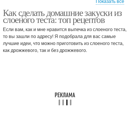
Показать все
Как сделать домашние закуски из
Слойки из слоеного
Тест с вишней
слоеного теста: топ рецептов
теста
Если вам, как и мне нравится выпечка из слоеного теста,
то вы зашли по адресу! Я подобрала для вас самые
лучшие идеи, что можно приготовить из слоеного теста,
Дрожжевой тест
Тест в духовке
как дрожжевого, так и без дрожжевого.
Бездрожжевой тест
Тест с сахаром
Закуска из слоеного
Тест для вегетарианцев
теста