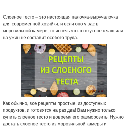
Тест с мясной начинкой
Сосиски в тесте
Слоеное тесто – это настоящая палочка-выручалочка
для современной хозяйки, и если оно у вас в
морозильной камере, то испечь что-то вкусное к чаю или
на ужин не составит особого труда.
Бри в слоеном тесте
Как обычно, все рецепты простые, из доступных
продуктов, и готовятся на раз два! Вам нужно только
купить слоеное тесто и вовремя его разморозить. Нужно
достать слоеное тесто из морозильной камеры и