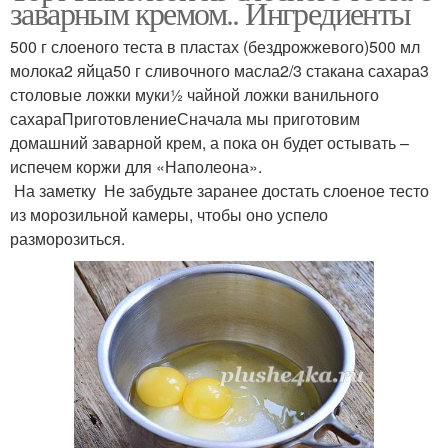
заварным кремом.. Ингредиенты
500 г слоеного теста в пластах (бездрожжевого)500 мл
молока2 яйца50 г сливочного масла2/3 стакана сахара3
столовые ложки муки½ чайной ложки ванильного
сахараПриготовлениеСначала мы приготовим
домашний заварной крем, а пока он будет остывать –
испечем коржи для «Наполеона».
На заметку Не забудьте заранее достать слоеное тесто
из морозильной камеры, чтобы оно успело
разморозиться.