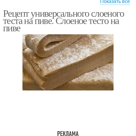
Показать все
Рецепт универсального слоеного
Рогалики на пиве
Элементарный тест
теста на пиве. Слоеное тесто на
пиве
Ингредиенты для
Язычки на пиве
слоеного теста