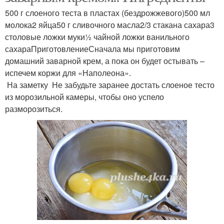
500 г слоеного теста в пластах (бездрожжевого)500 мл
молока2 яйца50 г сливочного масла2/3 стакана сахара3
столовые ложки муки½ чайной ложки ванильного
сахараПриготовлениеСначала мы приготовим
домашний заварной крем, а пока он будет остывать –
испечем коржи для «Наполеона».
На заметку Не забудьте заранее достать слоеное тесто
из морозильной камеры, чтобы оно успело
разморозиться.