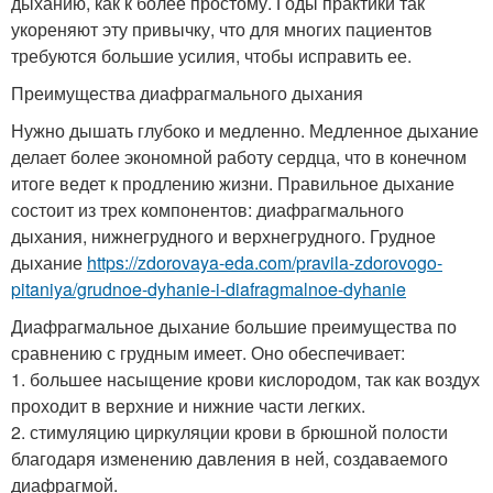
дыханию, как к более простому. Годы практики так
укореняют эту привычку, что для многих пациентов
требуются большие усилия, чтобы исправить ее.
Преимущества диафрагмального дыхания
Нужно дышать глубоко и медленно. Медленное дыхание
делает более экономной работу сердца, что в конечном
итоге ведет к продлению жизни. Правильное дыхание
состоит из трех компонентов: диафрагмального
дыхания, нижнегрудного и верхнегрудного. Грудное
дыхание
https://zdorovaya-eda.com/pravila-zdorovogo-
pitaniya/grudnoe-dyhanie-i-diafragmalnoe-dyhanie
Диафрагмальное дыхание большие преимущества по
сравнению с грудным имеет. Оно обеспечивает:
1. большее насыщение крови кислородом, так как воздух
проходит в верхние и нижние части легких.
2. стимуляцию циркуляции крови в брюшной полости
благодаря изменению давления в ней, создаваемого
диафрагмой.