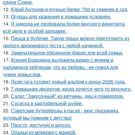
сидни Суини.
12.
Юрий Антонов и ручные белки: 750 кг семечек в год.
13.
Огурцы для хранения в домашних условиях.
14.
Я никогда не пробовала более вкусного винегрета:
всё дело в особой заправке.
15.
Пицца в булочке. Такую пиццу можно приготовить из
любого дрожжевого теста с любой начинкой.
16.
Замечательное обеденное блюдо для всей семьи.
17.
Ксения Бородина выложила видео с мужем и
напомнила хейтерам, что их любовь - не повод для
чужих домыслов.
18.
Леди гага готовит новый альбом к концу 2026 года.
19.
7 домашних десертов, когда хочется чего-то вкусного.
20.
Салат "Закусочный" из ветчины, яиц и помидоров.
21.
Сосиска в картофельной шубке.
22.
Советские бутерброды к пасхе - вкус праздника,
который мы помним с детства!
23.
Просто, доступно и вкусно.
24.
Оладьи из моркови с манкой.