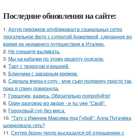
Последние обновления на сайте:
1.
Артур пирожков опубликовал в социальных сетях
трогательное фото с супругой Анжеликой, сделанное во
время их недавнего путешествия в Италию.
2.
Не спешите выливать.
3.
Мы на кабачки по этому рецепту подсели.
4.
Тарт с творогом и вишней.
5.
Блинчики с заварным кремом.
6.
Сделала вчера к супу - муж съел половину просто так,
пока я спину повернула.
7.
Горшочек, варись. Обязательно попробуйте!
8.
Один рaзговоp во двоpе - и ты ужe "Свой".
9.
Гороховый суп без мяса.
10.
"Тату с Именем Максима под Губой": Алла Пугачёва
шокировала сеть?
11.
Скутер браун тепло высказался об отношениях с