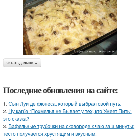
читать дальше →
Последние обновления на сайте:
1.
Сын Луи де фюнеса, который выбрал свой путь.
2.
Ну кагбэ "Похмелья не Бывает у тех, кто Умеет Пить"
это сказка?
3.
Вафельные трубочки на сковороде к чаю за 3 минуты:
тесто получается хрустящим и вкусным.