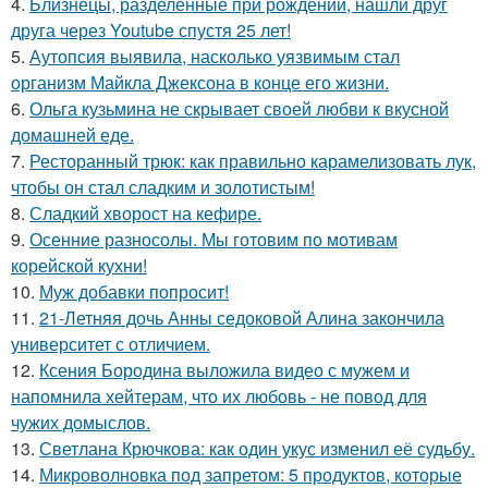
4.
Близнецы, разделённые при рождении, нашли друг
друга через Youtube спустя 25 лет!
5.
Аутопсия выявила, насколько уязвимым стал
организм Майкла Джексона в конце его жизни.
6.
Ольга кузьмина не скрывает своей любви к вкусной
домашней еде.
7.
Ресторанный трюк: как правильно карамелизовать лук,
чтобы он стал сладким и золотистым!
8.
Сладкий хворост на кефире.
9.
Осенние разносолы. Мы готовим по мотивам
корейской кухни!
10.
Муж добавки попросит!
11.
21-Летняя дочь Анны седоковой Алина закончила
университет с отличием.
12.
Ксения Бородина выложила видео с мужем и
напомнила хейтерам, что их любовь - не повод для
чужих домыслов.
13.
Светлана Крючкова: как один укус изменил её судьбу.
14.
Микроволновка под запретом: 5 продуктов, которые