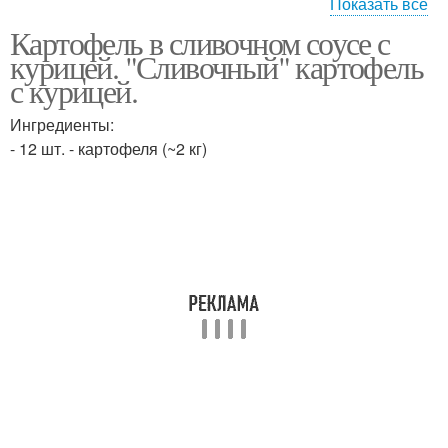
Показать все
Картофель в сливочном соусе с
Грибы в сливочном
Картошка с курицей
курицей. "Сливочный" картофель
соусе
с курицей.
Ингредиенты:
Приготовление картошки
- 12 шт. - картофеля (~2 кг)
Соус в духовке
с курицей
Курица с картошкой
Курица с овощами
Соус с овощами
Картофель под соусом