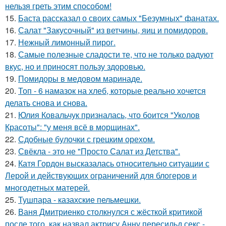
нельзя греть этим способом!
15.
Баста рассказал о своих самых "Безумных" фанатах.
16.
Салат "Закусочный" из ветчины, яиц и помидоров.
17.
Нежный лимонный пирог.
18.
Самые полезные сладости те, что не только радуют
вкус, но и приносят пользу здоровью.
19.
Помидоры в медовом маринаде.
20.
Топ - 6 намазок на хлеб, которые реально хочется
делать снова и снова.
21.
Юлия Ковальчук призналась, что боится "Уколов
Красоты": "у меня всё в морщинах".
22.
Сдобные булочки с грецким орехом.
23.
Свёкла - это не "Просто Салат из Детства".
24.
Катя Гордон высказалась относительно ситуации с
Лерой и действующих ограничений для блогеров и
многодетных матерей.
25.
Тушпара - казахские пельмешки.
26.
Ваня Дмитриенко столкнулся с жёсткой критикой
после того, как назвал актрису Анну пересильд секс -