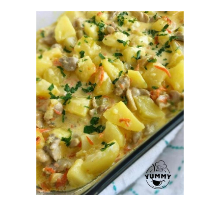
Картошка в сливочном
Курица со шпинатом
соусе
Соус со шпинатом
Макароны с курицей
Курица в шпинатной
Курица со сливками
заливке