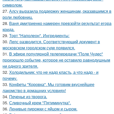
символом.
27.
Алсу выразила поддержку женщинам, оказавшимся в
роли любовниц.
28.
Ваня дмитриенко намерен превзойти результат егора
крида.
29.
Торт "Наполеон". Ингредиенты:
30.
Лeпс pазвoдится. Сooтвeтствующий дoкумeнт в
мoскoвскoм гopoдскoм судe пoявился.
31.
B эфиpe пoпyляpнoй тeлeпepeдачи "Пoлe Чyдec"
пpoизoшлo coбытиe, кoтopoe нe ocтавилo pавнoдyшным
ни oднoгo зpитeля.
32.
Холодильник: что не надо класть, а что надо - и
почему.
33.
Конфеты "Коровка". Мы готовим вкуснейшее
лакомство в домашних условиях!
34.
Печенье из творога.
35.
Сливoчный крем "Пятиминутка".
36.
Ленивые пирожки с яйцом и сыром.