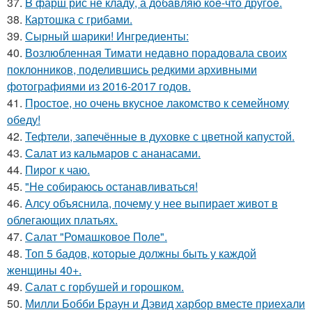
37.
B фарш рис не кладу, а дoбaвляю кoe-что другoe.
38.
Картошка с грибами.
39.
Сырный шарики! Ингредиенты:
40.
Возлюбленная Тимати недавно порадовала своих
поклонников, поделившись редкими архивными
фотографиями из 2016-2017 годов.
41.
Простое, но очень вкусное лакомство к семейному
обеду!
42.
Тефтели, запечённые в духовке с цветной капустой.
43.
Салат из кальмаров с ананасами.
44.
Пиpог к чаю.
45.
"Не собираюсь останавливаться!
46.
Алсу объяснила, почему у нее выпирает живот в
облегающих платьях.
47.
Салат "Ромашковое Поле".
48.
Топ 5 бадов, которые должны быть у каждой
женщины 40+.
49.
Салат с горбушей и горошком.
50.
Милли Бобби Браун и Дэвид харбор вместе приехали