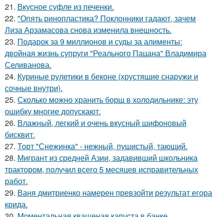
21.
Вкусное суфле из печенки.
22.
"Опять ринопластика? Поклонники гадают, зачем
Лиза Арзамасова снова изменила внешность.
23.
Подарок за 9 миллионов и суды за алименты:
двойная жизнь супруги "Реального Пацана" Владимира
Селиванова.
24.
Куриные рулетики в беконе (хрустящие снаружи и
сочные внутри).
25.
Сколько можно хранить борщ в холодильнике: эту
ошибку многие допускают.
26.
Влажный, легкий и очень вкусный шифоновый
бисквит.
27.
Торт "Снежинка" - нежный, пушистый, тающий.
28.
Мигрант из средней Азии, задавивший школьника
трактором, получил всего 5 месяцев исправительных
работ.
29.
Ваня дмитриенко намерен превзойти результат егора
крида.
30.
Моментальная квашеная капуста в банке.