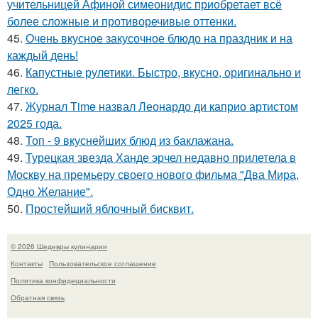
учительницей Афиной симеонидис приобретает всё
более сложные и противоречивые оттенки.
45.
Очень вкусное закусочное блюдо на праздник и на
каждый день!
46.
Капустные рулетики. Быстро, вкусно, оригинально и
легко.
47.
Журнал Time назвал Леонардо ди каприо артистом
2025 года.
48.
Топ - 9 вкуснейших блюд из баклажана.
49.
Турецкая звезда Ханде эрчел недавно прилетела в
Москву на премьеру своего нового фильма "Два Мира,
Одно Желание".
50.
Простейший яблочный бисквит.
© 2026 Шедевры кулинарии
Контакты
Пользовательское соглашение
Политика конфидециальности
Обратная связь