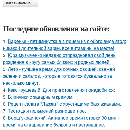
читать дальше →
Последние обновления на сайте:
1.
Варенье - пятиминутка в 1 прием из любого вида ягод:
никакой длительной варки, все витамины на месте!
2.
Юра музыченко недавно отпраздновал свой день
рождения в кругу самых близких и родных людей.
3.
Лето - лучшее время для сочных овощей, свежей
зелени и салатов, которые готовятся буквально за
несколько минут.
4.
Кекс грушевый. Для приготовления понадобится:
5.
Блинчики с заварным кремом.
6.
Рецепт салата "Лаззат" с хрустящими баклажанами.
7.
Тесто для пельменей разноцветное.
8.
Борщ украинский. Активное время готовки 30 мин +
время на отваривание бульона и настаивание.