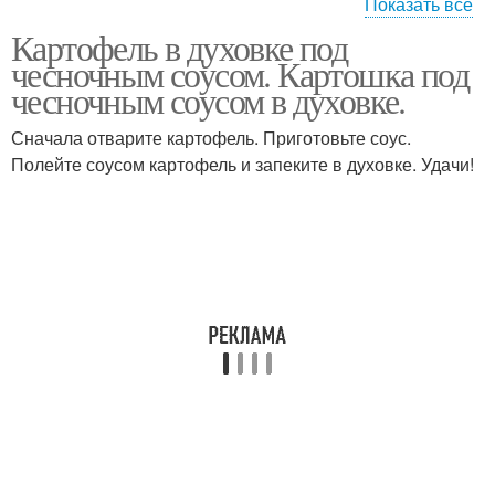
Показать все
Картофель в духовке под
Картошка в сливочном
Картошка в чесночном
чесночным соусом. Картошка под
соусе
соусе
чесночным соусом в духовке.
Сначала отварите картофель. Приготовьте соус.
Полейте соусом картофель и запеките в духовке. Удачи!
Картошка под соусом
Соус для картошки
Чесночный соус