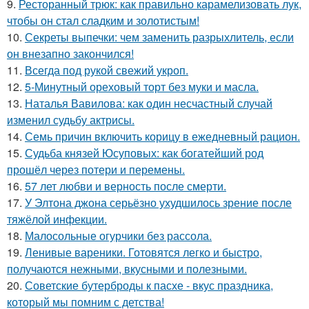
9.
Ресторанный трюк: как правильно карамелизовать лук,
чтобы он стал сладким и золотистым!
10.
Секреты выпечки: чем заменить разрыхлитель, если
он внезапно закончился!
11.
Всегда под рукой свежий укроп.
12.
5-Минутный ореховый торт без муки и масла.
13.
Наталья Вавилова: как один несчастный случай
изменил судьбу актрисы.
14.
Семь причин включить корицу в ежедневный рацион.
15.
Судьба князей Юсуповых: как богатейший род
прошёл через потери и перемены.
16.
57 лет любви и верность после смерти.
17.
У Элтона джона серьёзно ухудшилось зрение после
тяжёлой инфекции.
18.
Малосольные огурчики без рассола.
19.
Ленивые вареники. Готовятся легко и быстро,
получаются нежными, вкусными и полезными.
20.
Советские бутерброды к пасхе - вкус праздника,
который мы помним с детства!