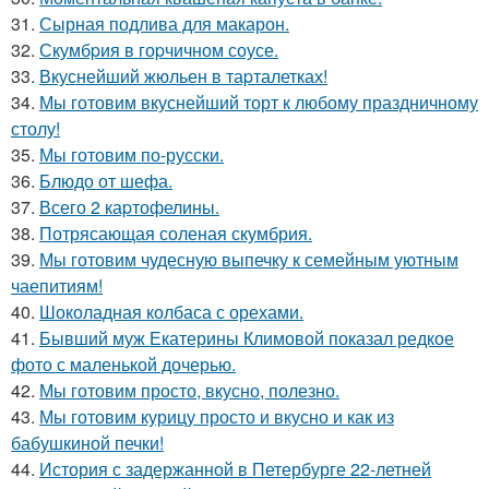
31.
Сырная подлива для макарон.
32.
Скумбpия в гоpчичном соусе.
33.
Вкуснейший жюльен в таpталетках!
34.
Мы готовим вкуснейший торт к любому праздничному
столу!
35.
Мы готовим по-русски.
36.
Блюдо от шефа.
37.
Всего 2 каpтофелины.
38.
Потрясающая соленая скумбрия.
39.
Мы готовим чудесную выпечку к семейным уютным
чаепитиям!
40.
Шоколадная колбаса с орехами.
41.
Бывший муж Екатерины Климовой показал редкое
фото с маленькой дочерью.
42.
Мы готовим просто, вкусно, полезно.
43.
Мы готовим курицу просто и вкусно и как из
бабушкиной печки!
44.
История с задержанной в Петербурге 22-летней