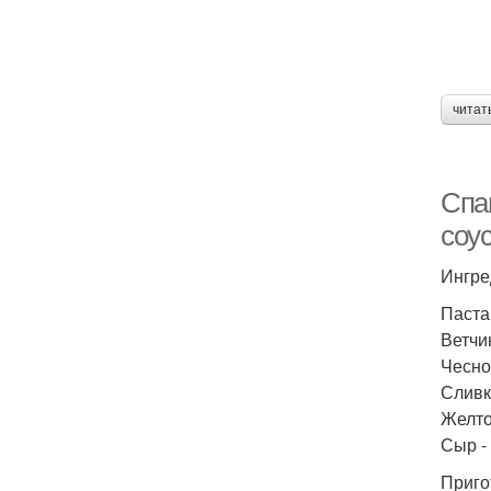
читат
Спа
соу
Ингре
Паста 
Ветчин
Чеснок
Сливк
Желток
Сыр - 
Приго