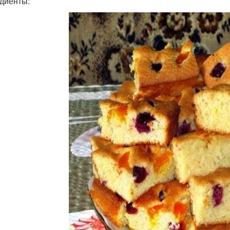
диенты: