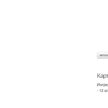
читат
Кар
Ингре
- 12 ш