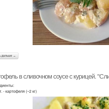
ь дальше →
тофель в сливочном соусе с курицей. "Сл
диенты:
т. - картофеля (~2 кг)