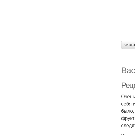
читат
Вас
Рец
Очень
себя 
было,
фрукт
следя