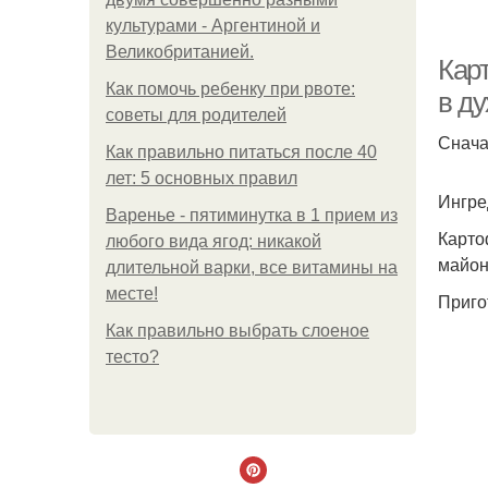
культурами - Аргентиной и
К
Великобританией.
Кар
Как помочь ребенку при рвоте:
в ду
советы для родителей
Снача
Как правильно питаться после 40
К
лет: 5 основных правил
Ингре
Варенье - пятиминутка в 1 прием из
Картоф
любого вида ягод: никакой
К
майон
длительной варки, все витамины на
месте!
Приго
Как правильно выбрать слоеное
тесто?