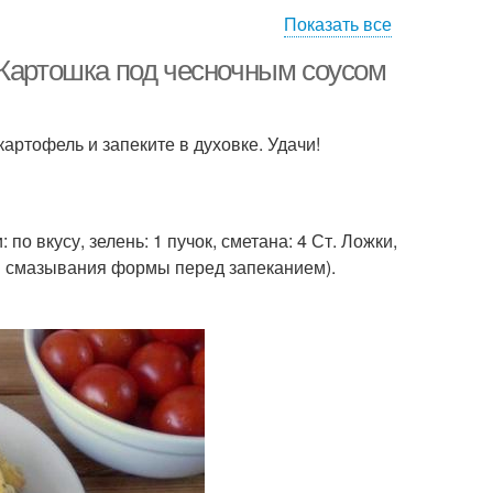
Показать все
ус из сметаны
Чесночный соус
 Картошка под чесночным соусом
артофель и запеките в духовке. Удачи!
Картофель в
Соус с курицей
ивочном соусе
 по вкусу, зелень: 1 пучок, сметана: 4 Ст. Ложки,
Курица в сливочном
ица с картошкой
для смазывания формы перед запеканием).
соусе
офель под соусом