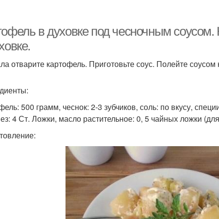
артошка в духовке
Соус для картошки
Со
тофель в духовке под чесночным соусом.
ховке.
ла отварите картофель. Приготовьте соус. Полейте соусом к
артошка в мундире
Картошки в мундире
сл
диенты:
ель: 500 грамм, чеснок: 2-3 зубчиков, соль: по вкусу, специи:
Грибы в сливочном
артошка с курицей
Кур
ез: 4 Ст. Ложки, масло растительное: 0, 5 чайных ложки (
соусе
товление:
Соус с овощами
Ножки с картошкой
Карт