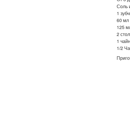
Соль 
1 зуб
60 мл
125 м
2 сто
1 чай
1/2 Ч
Приго