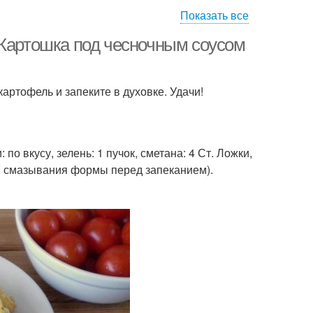
Показать все
метанный соус
Соус на сковороде
 Картошка под чесночным соусом
артофель и запеките в духовке. Удачи!
Грудка в сметанно-
оус с грибами
чесночном соусе
 по вкусу, зелень: 1 пучок, сметана: 4 Ст. Ложки,
Грудка под сметанным
рудка в соусе
для смазывания формы перед запеканием).
соусом