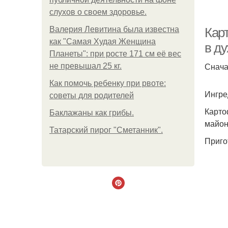
слухов о своем здоровье.
Валерия Левитина была известна
Кар
как "Самая Худая Женщина
в ду
Планеты": при росте 171 см её вес
Снача
не превышал 25 кг.
С
Как помочь ребенку при рвоте:
Ингре
советы для родителей
Картоф
Баклажаны как грибы.
К
майон
Татарский пирог "Сметанник".
Приго