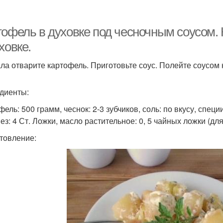
Соус для картошки
Соус из сметаны
С
тофель в духовке под чесночным соусом.
ховке.
ла отварите картофель. Приготовьте соус. Полейте соусом к
Грудка в сметанном
оус в мультиварке
С
соусе
диенты:
ель: 500 грамм, чеснок: 2-3 зубчиков, соль: по вкусу, специи:
урица в сметанном
Филе в сметанном
Г
ез: 4 Ст. Ложки, масло растительное: 0, 5 чайных ложки (
соусе
соусе
товление: