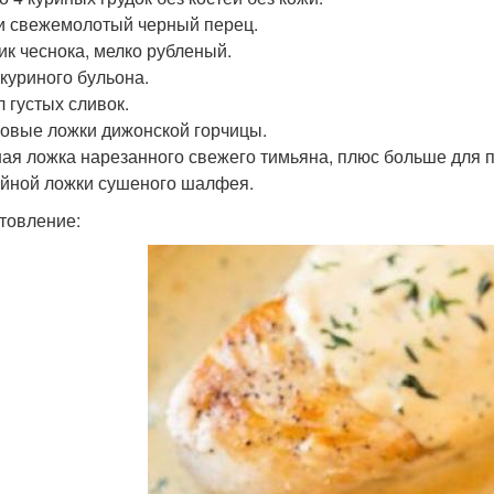
и свежемолотый черный перец.
чик чеснока, мелко рубленый.
 куриного бульона.
л густых сливок.
ловые ложки дижонской горчицы.
ная ложка нарезанного свежего тимьяна, плюс больше для 
айной ложки сушеного шалфея.
товление: