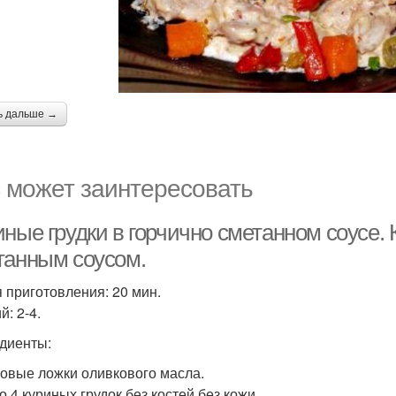
ь дальше →
 может заинтересовать
ные грудки в горчично сметанном соусе. 
танным соусом.
 приготовления: 20 мин.
: 2-4.
диенты:
ловые ложки оливкового масла.
о 4 куриных грудок без костей без кожи.