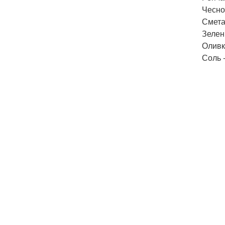
Чеснок
Сметан
Зелень
Оливк
Соль -