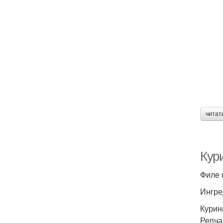
читат
Кури
Филе 
Ингре
Курин
Репчат