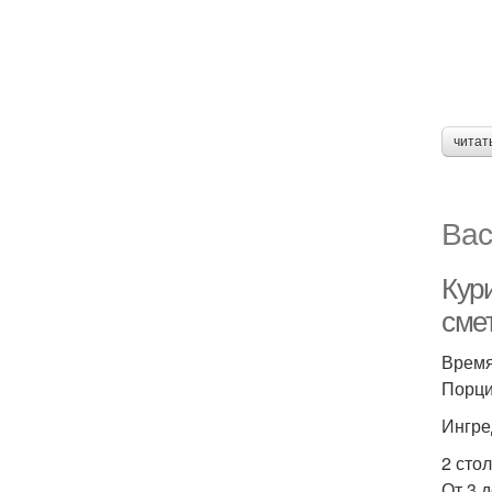
читат
Вас
Кури
сме
Время
Порций
Ингре
2 сто
От 3 д