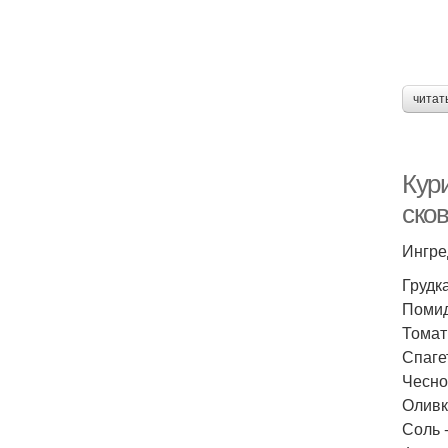
читат
Кури
сков
Ингре
Грудка
Помид
Томатн
Спагет
Чеснок
Оливк
Соль -