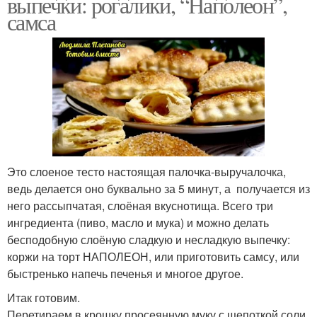
выпечки: рогалики, “Наполеон”,
самса
Это слоеное тесто настоящая палочка-выручалочка,
ведь делается оно буквально за 5 минут, а получается из
него рассыпчатая, слоёная вкуснотища. Всего три
ингредиента (пиво, масло и мука) и можно делать
бесподобную слоёную сладкую и несладкую выпечку:
коржи на торт НАПОЛЕОН, или приготовить самсу, или
быстренько напечь печенья и многое другое.
Итак готовим.
Перетираем в крошку просеянную муку с щепоткой соли