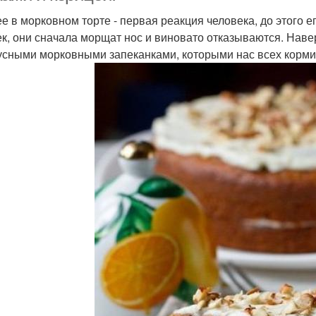
е в морковном торте - первая реакция человека, до этого е
ек, они сначала морщат нос и виновато отказываются. Наве
усными морковными запеканками, которыми нас всех кормил