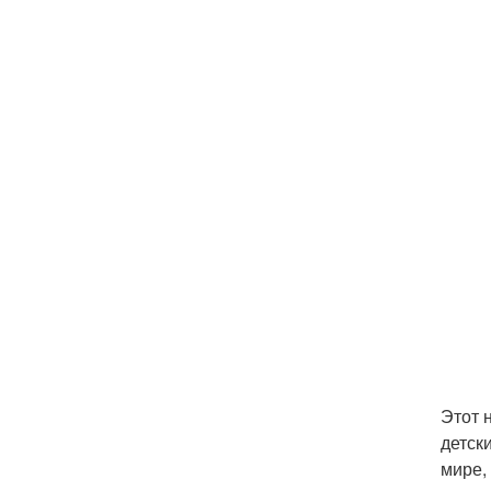
Этот 
детск
мире,