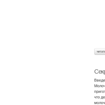
читат
Сек
Введ
Молоч
приго
что д
молоч