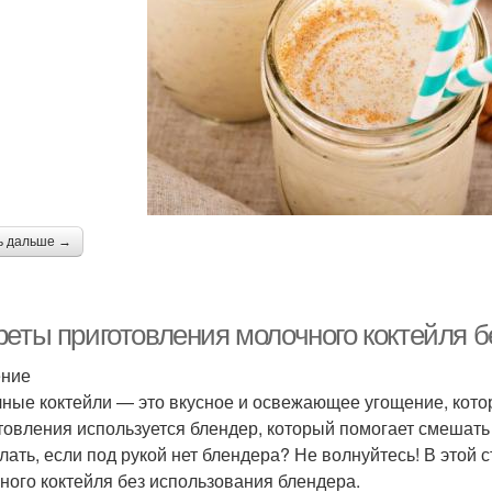
ь дальше →
реты приготовления молочного коктейля б
ение
ные коктейли — это вкусное и освежающее угощение, котор
товления используется блендер, который помогает смешать
елать, если под рукой нет блендера? Не волнуйтесь! В этой
ного коктейля без использования блендера.