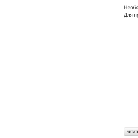
Необх
Для п
читат