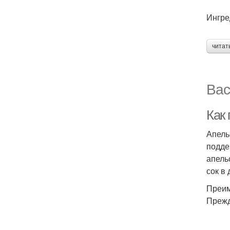
Ингре
читат
Вас
Как
Апель
подде
апель
сок в
Преим
Прежд