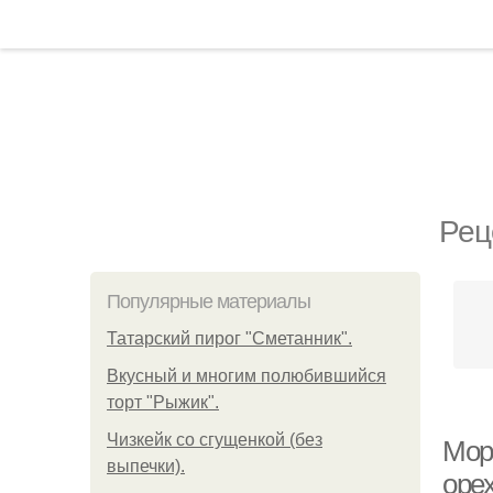
Рец
Популярные материалы
Татарский пирог "Сметанник".
Вкусный и многим полюбившийся
торт "Рыжик".
Чизкейк со сгущенкой (без
Мор
выпечки).
оре