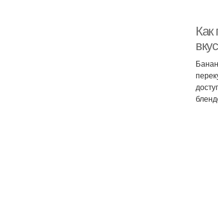
Как
вку
Банан
перек
досту
бленд