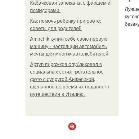
Кабачковая запеканка с фаршем и
Лучше
помидорами.
кусоч
Как помочь ребенку при рвоте:
безвк
советы для родителей
Amirchik купил себе свою первую
машину - настоящий автомобиль
мечты для многих автолюбителей.
Артур пирожков опубликовал в
социальных сетях трогательное
фото с супругой Анжеликой,
сделанное во время их недавнего
путешествия в Италию.