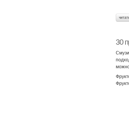
читат
30 п
Смузи
подхо
можно
Фрукт
Фрукт