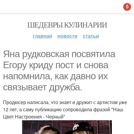
5
ШЕДЕВРЫ КУЛИНАРИИ
главная
новости
статьи
Яна рудковская посвятила
Егору криду пост и снова
напомнила, как давно их
связывает дружба.
Продюсер написала, что знает и дружит с артистом уже
12 лет, а саму публикацию сопроводила фразой "Наш
Цвет Настроения - Черный"