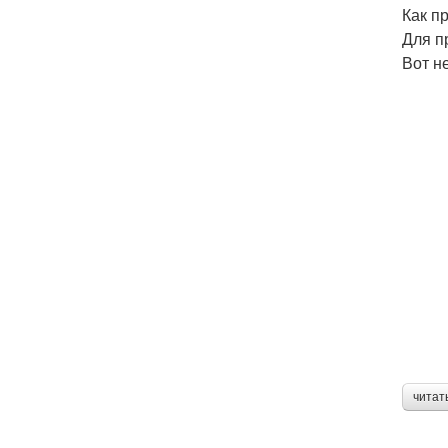
Как п
Для п
Вот н
читат