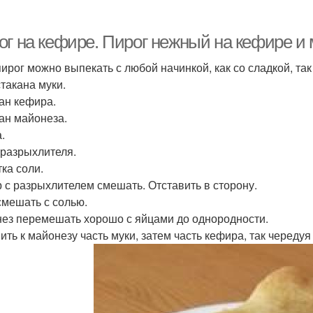
ог на кефире. Пирог нежный на кефире и 
пирог можно выпекать с любой начинкой, как со сладкой, та
стакана муки.
кан кефира.
кан майонеза.
.
. разрыхлителя.
ка соли.
 с разрыхлителем смешать. Отставить в сторону.
смешать с солью.
ез перемешать хорошо с яйцами до однородности.
ить к майонезу часть муки, затем часть кефира, так черед