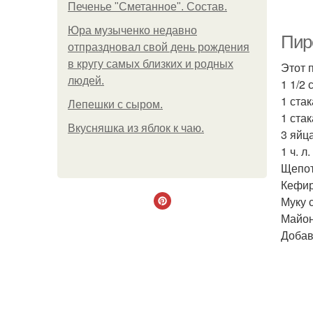
Печенье "Сметанное". Состав.
Юра музыченко недавно
Пир
отпраздновал свой день рождения
в кругу самых близких и родных
Этот 
людей.
1 1/2 
1 ста
Лепешки с сыром.
1 ста
Вкусняшка из яблок к чаю.
3 яйца
1 ч. л
Щепот
Кефир
Муку 
Майон
Добав