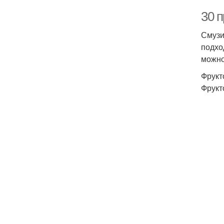
30 п
Смузи
подхо
можно
Фрукт
Фрукт