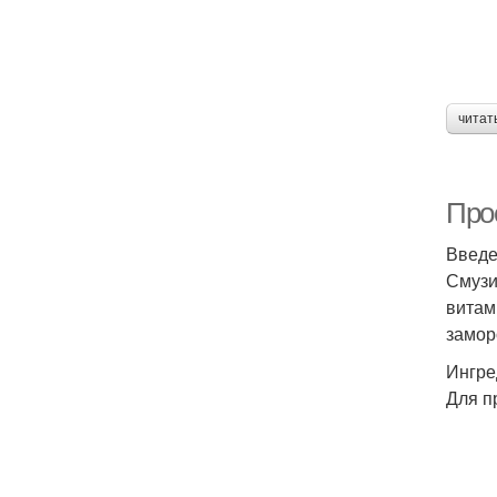
читат
Про
Введ
Смузи
витам
замор
Ингре
Для п