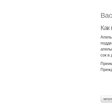
Вас
Как
Апель
подде
апель
сок в
Преим
Прежд
читат