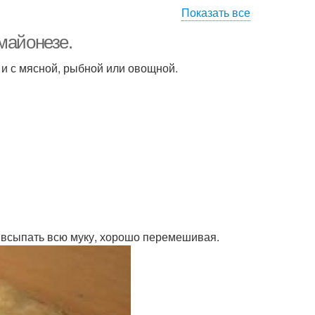
Показать все
майонезе.
к и с мясной, рыбной или овощной.
уя всыпать всю муку, хорошо перемешивая.