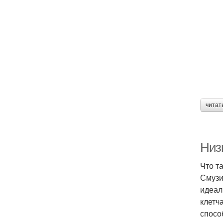
читат
Низ
Что т
Смузи
идеал
клетч
спосо