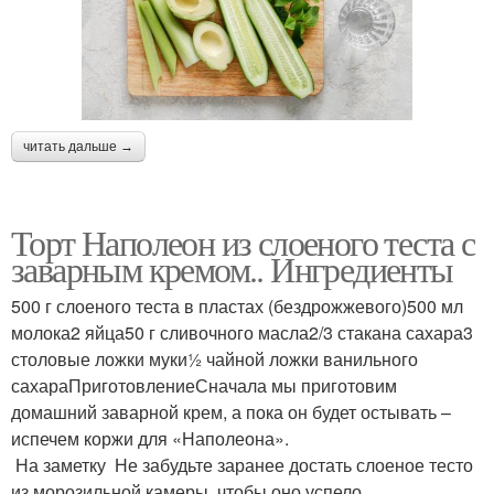
читать дальше →
Торт Наполеон из слоеного теста с
заварным кремом.. Ингредиенты
500 г слоеного теста в пластах (бездрожжевого)500 мл
молока2 яйца50 г сливочного масла2/3 стакана сахара3
столовые ложки муки½ чайной ложки ванильного
сахараПриготовлениеСначала мы приготовим
домашний заварной крем, а пока он будет остывать –
испечем коржи для «Наполеона».
На заметку Не забудьте заранее достать слоеное тесто
из морозильной камеры, чтобы оно успело