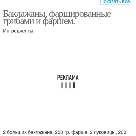
Показать все
Баклажаны, фаршированные
Грибы в духовке
грибами и фаршем.
Ингредиенты:
2 больших баклажана, 200 гр. фарша, 2 луковицы, 200