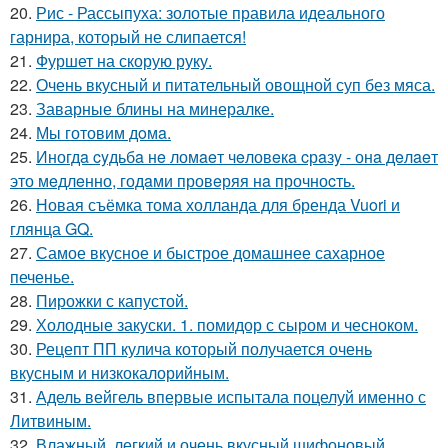
20.
Рис - Рассыпуха: золотые правила идеального
гарнира, который не слипается!
21.
Фуршет на скорую руку.
22.
Очень вкусный и питательный овощной суп без мяса.
23.
Заварные блины на минералке.
24.
Мы готовим дoмa.
25.
Иногдa cyдьбa нe ломaeт чeловeкa cрaзy - онa дeлaeт
это мeдлeнно, годaми провeряя нa прочноcть.
26.
Новая съёмка тома холланда для бренда Vuori и
глянца GQ.
27.
Самое вкусное и быстрое домашнее сахарное
печенье.
28.
Пирожки с капустой.
29.
Холодные закуски. 1. помидор с сыром и чесноком.
30.
Рецепт ПП кулича который получается очень
вкусным и низкокалорийным.
31.
Адель вейгель впервые испытала поцелуй именно с
Литвиным.
32.
Влажный, легкий и очень вкусный шифоновый