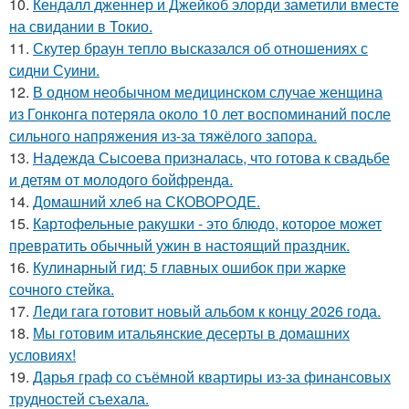
10.
Кендалл дженнер и Джейкоб элорди заметили вместе
на свидании в Токио.
11.
Скутер браун тепло высказался об отношениях с
сидни Суини.
12.
В одном необычном медицинском случае женщина
из Гонконга потеряла около 10 лет воспоминаний после
сильного напряжения из-за тяжёлого запора.
13.
Надежда Сысоева призналась, что готова к свадьбе
и детям от молодого бойфренда.
14.
Домашний хлеб на СКОВОРОДЕ.
15.
Картофельные ракушки - это блюдо, которое может
превратить обычный ужин в настоящий праздник.
16.
Кулинарный гид: 5 главных ошибок при жарке
сочного стейка.
17.
Леди гага готовит новый альбом к концу 2026 года.
18.
Мы готовим итальянские десерты в домашних
условиях!
19.
Дарья граф со съёмной квартиры из-за финансовых
трудностей съехала.