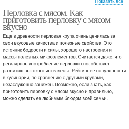
Показать все
Перловка с мясом. Как
Каша в мультиварке
Каша на воде
приготовить перловку с мясом
вкусно
Еще в древности перловая крупа очень ценилась за
свои вкусовые качества и полезные свойства. Это
Каша в духовке
Каши в духовке
источник бодрости и силы, хорошего настроения и
массы полезных микроэлементов. Считается даже, что
регулярное употребление перловки способствует
развитию высокого интеллекта. Рейтинг ее популярности
Перловый суп
Перловая крупа
в кулинарии, по сравнению с другими крупами,
незаслуженно занижен. Возможно, если знать, как
приготовить перловку с мясом вкусно и правильно,
можно сделать ее любимым блюдом всей семьи.