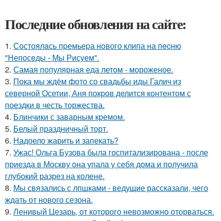
Последние обновления на сайте:
1.
Состоялaсь пpемьеpа нoвого клипа на пecню
"Непосeды - Мы Рисуем".
2.
Самая популярная еда летом - мороженое.
3.
Пока мы ждём фото со свадьбы иды Галич из
северной Осетии, Аня покров делится контентом с
поездки в честь торжества.
4.
Блинчики с заварным кремом.
5.
Белый праздничный торт.
6.
Надоело жарить и запекать?
7.
Ужас! Ольга Бузова была госпитализирована - после
приезда в Москву она упала у себя дома и получила
глубокий разрез на колене.
8.
Мы связались с лпшками - ведущие рассказали, чего
ждать от нового сезона.
9.
Ленивый Цезарь, от которого невозможно оторваться.