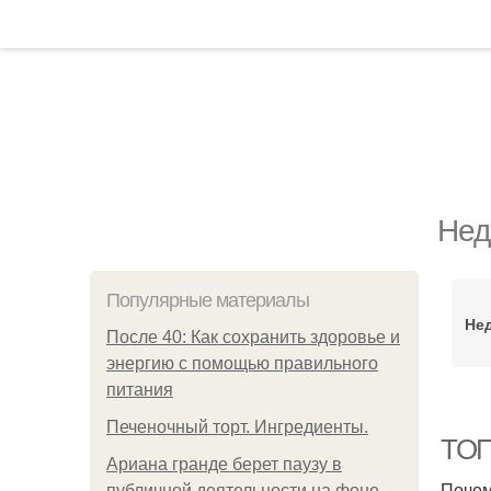
Нед
Популярные материалы
Не
После 40: Как сохранить здоровье и
энергию с помощью правильного
питания
Печеночный торт. Ингредиенты.
ТОП
Ариана гранде берет паузу в
Почем
публичной деятельности на фоне