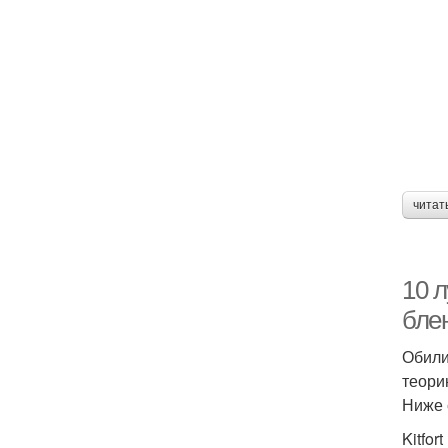
читат
10 л
бле
Обили
теори
Ниже 
Kitfor