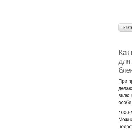
читат
Как
для
бле
При п
делаю
включ
особе
1000-
Можно
недос