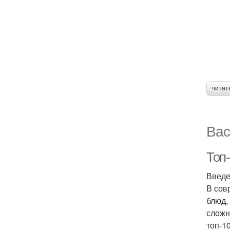
читат
Вас
Топ-
Введ
В сов
блюд,
сложн
топ-1