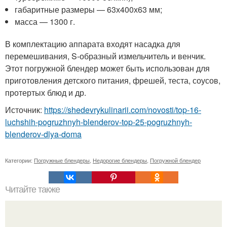
габаритные размеры — 63х400х63 мм;
масса — 1300 г.
В комплектацию аппарата входят насадка для
перемешивания, S-образный измельчитель и венчик.
Этот погружной блендер может быть использован для
приготовления детского питания, фрешей, теста, соусов,
протертых блюд и др.
Источник:
https://shedevrykulinarii.com/novosti/top-16-
luchshih-pogruzhnyh-blenderov-top-25-pogruzhnyh-
blenderov-dlya-doma
Категории:
Погружные блендеры
,
Недорогие блендеры
,
Погружной блендер
Читайте также