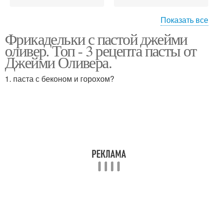
Показать все
Фрикадельки с пастой джейми
Фрикадельки с
Суп с фрикадельками
оливер. Топ - 3 рецепта пасты от
томатным соусом
Джейми Оливера.
1. паста с беконом и горохом?
Томатный соус
Соус для пасты
Тефтели в томатном
Соус под сыром
соусе
Пасты в сливочном
Карбонар с
соусе
фрикадельками