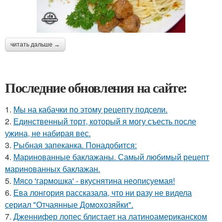
читать дальше →
Последние обновления на сайте:
1.
Мы на кабачки по этому рецепту подсели.
2.
Единственный торт, который я могу съесть после
ужина, не набирая вес.
3.
Рыбная запеканка. Понадобится:
4.
Маринованные баклажаны. Самый любимый рецепт
маринованных баклажан.
5.
Мясо 'гармошка' - вкуснятина неописуемая!
6.
Ева лонгория рассказала, что ни разу не видела
сериал "Отчаянные Домохозяйки".
7.
Дженнифер лопес блистает на латиноамериканском