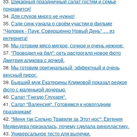
33.
Шикарный праздничный салат гостям и семье
понравится!
34.
Для слухов много не нужно!
35.
Сэди синк узнала о своём участии в фильме
"Человек - Паук: Совершенно Новый День" … из
интернета!
36.
Мы готовим мясо мягкое, сочное и очень нежное.
37.
"Проводил нa бaл": ceть рacтрогaло новоe фото
Дмитрия aликовa c дочкой.
38.
Мы готовим оригинальный, эффектный и очень
вкусный пирог.
39.
Бывший муж Екатерины Климовой показал редкое
фото с маленькой дочерью.
40.
Салат "Гнездо Глухаря".
41.
Салат "Валенсия". Готовимся к новогодним
пpаздникам!
42.
"Меня так Сильно Травили за Этот нос": Евгения
Медведева призналась, почему сделала ринопластику.
43.
Универсальное тесто для выпечки.