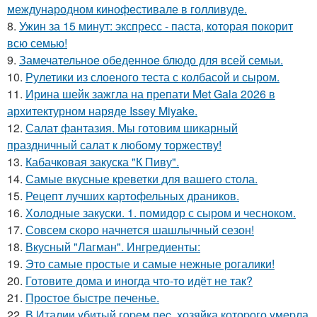
международном кинофестивале в голливуде.
8.
Ужин за 15 минут: экспресс - паста, которая покорит
всю семью!
9.
Замечательное обеденное блюдо для всей семьи.
10.
Рулетики из слоеного теста с колбасой и сыром.
11.
Ирина шейк зажгла на препати Met Gala 2026 в
архитектурном наряде Issey Miyake.
12.
Салат фантазия. Мы готовим шикарный
праздничный салат к любому торжеству!
13.
Кабачковая закуска "К Пиву".
14.
Самые вкусные креветки для вашего стола.
15.
Рецепт лучших картофельных драников.
16.
Холодные закуски. 1. помидор с сыром и чесноком.
17.
Совсем скоро начнется шашлычный сезон!
18.
Вкусный "Лагман". Ингредиенты:
19.
Это самые простые и самые нежные рогалики!
20.
Готовите дома и иногда что-то идёт не так?
21.
Простое быстре печенье.
22.
В Италии yбитый гоpeм пec, хозяйка котоpого yмepла