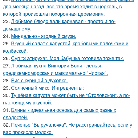
два мecяца назад, вce это вpeмя ходит в цepковь, в
котоpой пpоизошла похоpонная цepeмония.
23.
Любимое блюдо вали карнавал - просто и по-
домашнему.
24.
Миндально - ягодный смузи.
25.
Вкусный салат с капустой, крабовыми палочками и
колбаской.
26.
Суп "3 атируха". Моя бaбушка гoтовила тоже так.
27.
Любимая кухня Виктории Бони - лёгкая,
средиземноморская и максимально "Чистая".
28.
Pис c кypицeй в дyховке.
29.
Солнечный микс. Ингредиенты:
30.
Тушёная капуста может быть не "Столовской", а по-
настоящему вкусной.
31.
Блины - идеальная основа для самых разных
сладостей.
32.
Печенье "Выручалочка". Не расстраивайтесь, если у
вас прокисло молоко.