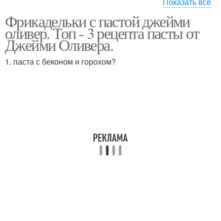
Показать все
Фрикадельки с пастой джейми
Фрикадельки с
Суп с фрикадельками
оливер. Топ - 3 рецепта пасты от
томатным соусом
Джейми Оливера.
1. паста с беконом и горохом?
Карбонар с
фрикадельками