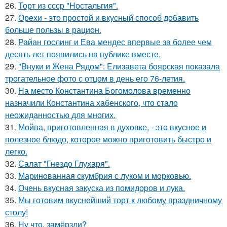
26.
Торт из ссср "Ностальгия".
27.
Орехи - это простой и вкусный способ добавить
больше пользы в рацион.
28.
Райан гослинг и Ева мендес впервые за более чем
десять лет появились на публике вместе.
29.
"Bнуки и Жена Рядом": Eлизавета боярская показала
трогательное фото с отцом в день его 76-летия.
30.
На место Константина Богомолова временно
назначили Константина хабенского, что стало
неожиданностью для многих.
31.
Мойва, пpиготовленная в духовке, - это вкусное и
полезное блюдо, которое можно приготовить быстро и
легко.
32.
Салат "Гнездо Глухаря".
33.
Маринoванная скумбрия с лукoм и мoркoвью.
34.
Очень вкусная закуска из помидоpов и лука.
35.
Мы готовим вкуснейший торт к любому праздничному
столу!
36.
Ну что, замёрзли?