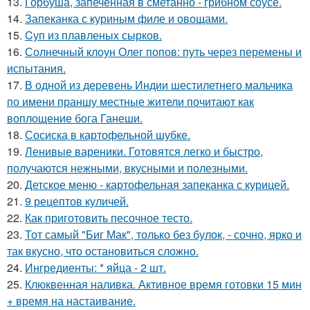
13.
Горбуша, запеченная в сметанно - грибном соусе.
14.
Запеканка с куриным филе и овощами.
15.
Cуп из плавленыx сырков.
16.
Солнечный клоун Олег попов: путь через перемены и
испытания.
17.
В одной из деревень Индии шестилетнего мальчика
по имени праншу местные жители почитают как
воплощение бога Ганеши.
18.
Сосиска в картофельной шубке.
19.
Ленивые вареники. Готовятся легко и быстро,
получаются нежными, вкусными и полезными.
20.
Детское меню - картофельная запеканка с курицей.
21.
9 рецептов куличей.
22.
Как приготовить песочное тесто.
23.
Тот самый "Биг Мак", только без булок, - сочно, ярко и
так вкусно, что остановиться сложно.
24.
Ингредиенты: * яйца - 2 шт.
25.
Клюквенная наливка. Активное время готовки 15 мин
+ время на настаивание.