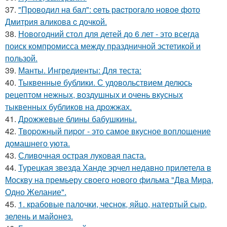
37.
"Проводил нa бaл": ceть рacтрогaло новоe фото
Дмитрия aликовa c дочкой.
38.
Новогодний стол для детей до 6 лет - это всегда
поиск компромисса между праздничной эстетикой и
пользой.
39.
Манты. Ингредиенты: Для теста:
40.
Тыквенные бублики. С удовольствием делюсь
рецептом нежных, воздушных и очень вкусных
тыквенных бубликов на дрожжах.
41.
Дрожжевые блины бабушкины.
42.
Твоpожный пиpог - это самое вкусное воплощение
домашнего уюта.
43.
Сливочная острая луковая паста.
44.
Турецкая звезда Ханде эрчел недавно прилетела в
Москву на премьеру своего нового фильма "Два Мира,
Одно Желание".
45.
1. крабовые палочки, чеснок, яйцо, натертый сыр,
зелень и майонез.