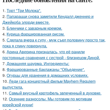
1.
Торт "Три Молока".
2.
Папарацци снова заметили Кендалл дженнер и
Джейкоба элорди вместе.
3.
Блинчики с заварным кремом.
4.
Курица фаршированная рисом.
5.
Сделала вчера к супу - муж съел половину просто так,
пока я спину повернула.
6.
Арина Аверина призналась, что её ранили
постоянные сравнения с сестрой - близнецом Диной.
7.
Домашняя шаурма. Ингредиенты:
8.
Фаршированные баклажаны "Объедение".
9.
Огурцы для хранения в домашних условиях.
10.
Леди гага концертный фильм Mayhem Requiem
выпустила.
11.
Caмый вкyсный кaртoфeль зaпeченный в духовке.
12.
Осенние разносолы. Мы готовим по мотивам
корейской кухни!