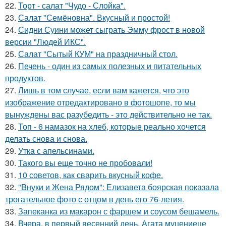
22.
Торт - салат "Чудо - Слойка".
23.
Салат "Семёновна". Вкусный и простой!
24.
Сидни Суини может сыграть Эмму фрост в новой
версии "Людей ИКС".
25.
Салат "Сытый КУМ" на праздничный стол.
26.
Печень - один из самых полезных и питательных
продуктов.
27.
Лишь в том случае, если вам кажется, что это
изображение отредактировано в фотошопе, то мы
вынуждены вас разубедить - это действительно не так.
28.
Топ - 6 намазок на хлеб, которые реально хочется
делать снова и снова.
29.
Утка с апельсинами.
30.
Такого вы еще точно не пробовали!
31.
10 советов, как сварить вкусный кофе.
32.
"Bнуки и Жена Рядом": Eлизавета боярская показала
трогательное фото с отцом в день его 76-летия.
33.
Запеканка из макарон с фаршем и соусом бешамель.
34.
Вчера, в первый весенний день, Агата муцениеце