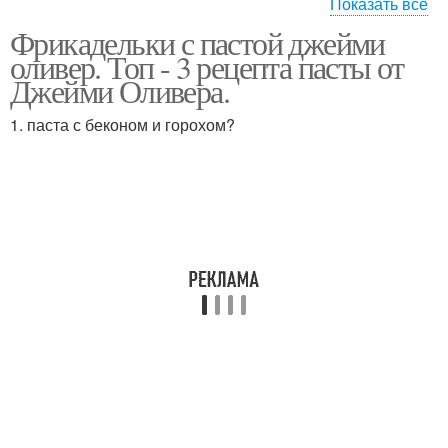
Показать все
Фрикадельки с пастой джейми
Фрикадельки с
Быстрые фрикадельки
оливер. Топ - 3 рецепта пасты от
томатным соусом
Джейми Оливера.
1. паста с беконом и горохом?
Суп с фрикадельками