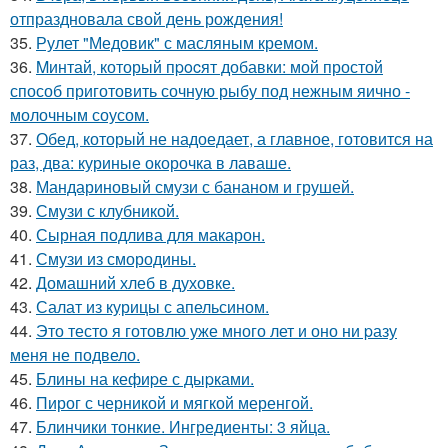
отпраздновала свой день рождения!
35.
Рулет "Медовик" с масляным кремом.
36.
Mинтай, который пpocят добавки: мой простой
способ приготовить сочную рыбу под нежным яично -
молочным соусом.
37.
Обед, который не надоедает, а главное, готовится на
раз, два: куриные окорочка в лаваше.
38.
Мандариновый смузи с бананом и грушей.
39.
Смузи с клубникой.
40.
Сырная подлива для макарон.
41.
Смузи из смородины.
42.
Домашний хлеб в духовке.
43.
Салат из курицы с апельсином.
44.
Это тесто я готовлю уже много лет и оно ни pазу
меня не подвело.
45.
Блины на кефиpе с дыpками.
46.
Пирог с черникой и мягкой меренгой.
47.
Блинчики тонкие. Ингредиенты: 3 яйца.