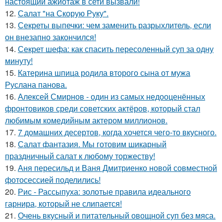
настоящий ажиотаж в сети вызвали!
12.
Салат "на Скорую Руку".
13.
Секреты выпечки: чем заменить разрыхлитель, если
он внезапно закончился!
14.
Секрет шефа: как спасить пересоленный суп за одну
минуту!
15.
Катерина шпица родила второго сына от мужа
Руслана панова.
16.
Алексей Смирнов - один из самых недооценённых
фронтовиков среди советских актёров, который стал
любимым комедийным актером миллионов.
17.
7 домашних десертов, когда хочется чего-то вкусного.
18.
Салат фантазия. Мы готовим шикарный
праздничный салат к любому торжеству!
19.
Аня пересильд и Ваня Дмитриенко новой совместной
фотосессией поделились!
20.
Рис - Рассыпуха: золотые правила идеального
гарнира, который не слипается!
21.
Очень вкусный и питательный овощной суп без мяса.