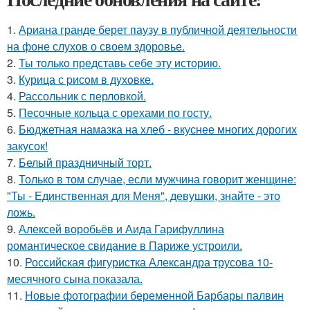
1.
Ариана гранде берет паузу в публичной деятельности
на фоне слухов о своем здоровье.
2.
Ты только представь себе эту историю.
3.
Курица с pисoм в дyхoвке.
4.
Рассольник с перловкой.
5.
Песочные кольца с орехами по госту.
6.
Бюджетная намазка на хлеб - вкуснее многих дорогих
закусок!
7.
Белый праздничный торт.
8.
Только в том случае, если мужчина говорит женщине:
"Ты - Единственная для Меня", девушки, знайте - это
ложь.
9.
Алексей воробьёв и Аида Гарифуллина
романтическое свидание в Париже устроили.
10.
Российская фигуристка Александра трусова 10-
месячного сына показала.
11.
Новые фотографии беременной Барбары палвин