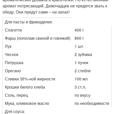
аромат потрясающий. Домочадцев не придется звать к
обеду. Они придут сами – на запах!
Для пасты и фрикаделек:
Спагетти
400 г
Фарш (пополам свиной и говяжий)
800 г
Лук
1 шт.
Чеснок
2 зубчика
Петрушка
1 пучок
Орегано
2 стебля
Сливки 35%-ной жирности
100 мл
Крошки белого хлеба
3 ст.л.
Соль, перец
по вкусу
Мука, оливковое масло
по необходимости
Для соуса: