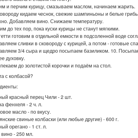
лим и перчим курицу, смазываем маслом, начинаем жарить.
сковороду кидаем чеснок, свежие шампиньоны и белые грибы
жно. Добавляем вино. Снижаем температуру.
им до тех пор, пока куски курицы не станут мягкими.
агетти готовим в отдельной емкости в подсоленной воде согл
авляем сливки в сковороду с курицей, а потом - готовые спа
бавляем 3/4 сыра и щедро посыпаем базиликом. 10. Посыпа
ее духовку.
ыпекаем до золотистой корочки и подаём на стол.
та с колбасой?
диенты:
ый красный перец Чили - 2 шт.
 фенхеля - 2 ч. л.
овое масло - по вкусу.
янские свиные колбаски (или любые другие) - 600 г.
й орегано - 1 ст. л.
 вино - 250 мл.