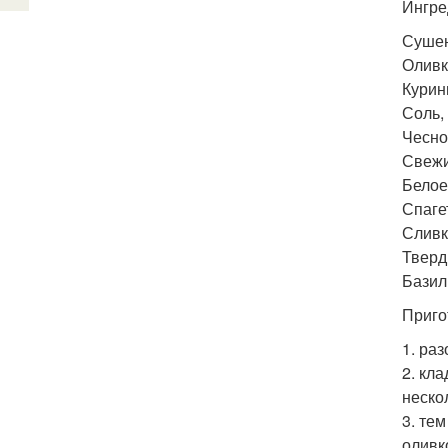
Ингре
Сушен
Оливк
Курин
Соль, 
Чеснок
Свежи
Белое
Спагет
Сливк
Тверды
Базили
Приго
1. раз
2. кл
неско
3. те
оливк