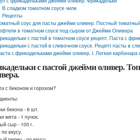
уп с фрикадельками джейми оливер. Фрикадельки
В сладком томатном соусе чили
Рецепты
оматный соус для пасты джейми оливер. Постный томатны
ефтели в томатном соусе под сыром от Джейми Оливера
рикадельки с пастой в томатном соусе рецепт. Паста с фри
рикадельки с пастой в сливочном соусе. Рецепт пасты в сл
аста с фрикадельками джейми оливер. I. Легкая карбонара
кадельки с пастой джейми оливер. Топ
вера.
ста с беконом и горохом?
диенты:
ки бекона - 6 шт.
я мята - 1 пучок.
й сыр - 100 г.
 по вкусу.
ый перец - по вкусу.