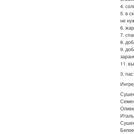
4. со
5. в 
не ну
6. жар
7. сп
8. доб
9. до
заран
11. в
3. пас
Ингре
Сушен
Семена
Оливк
Италь
Сушены
Белое