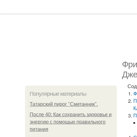
Фри
Дже
Сод
Ф
Популярные материалы
П
Татарский пирог "Сметанник".
К
После 40: Как сохранить здоровье и
П
энергию с помощью правильного
питания