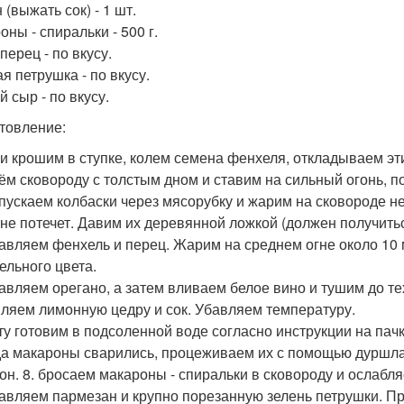
(выжать сок) - 1 шт.
ны - спиральки - 500 г.
перец - по вкусу.
я петрушка - по вкусу.
 сыр - по вкусу.
товление:
ли крошим в ступке, колем семена фенхеля, откладываем эт
рём сковороду с толстым дном и ставим на сильный огонь, 
опускаем колбаски через мясорубку и жарим на сковороде не
 не потечет. Давим их деревянной ложкой (должен получит
бавляем фенхель и перец. Жарим на среднем огне около 10 
ельного цвета.
бавляем орегано, а затем вливаем белое вино и тушим до тех
ляем лимонную цедру и сок. Убавляем температуру.
сту готовим в подсоленной воде согласно инструкции на пачк
гда макароны сварились, процеживаем их с помощью дуршла
он. 8. бросаем макароны - спиральки в сковороду и ослабл
бавляем пармезан и крупно порезанную зелень петрушки. Пр