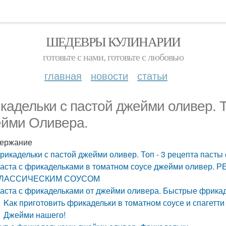
ШЕДЕВРЫ КУЛИНАРИИ
готовьте с нами, готовьте с любовью
главная
новости
статьи
кадельки с пастой джейми оливер. Т
йми Оливера.
ержание
рикадельки с пастой джейми оливер. Топ - 3 рецепта пасты
аста с фрикадельками в томатном соусе джейми оливе
ЛАССИЧЕСКИМ СОУСОМ
аста с фрикадельками от джейми оливера. Быстрые фрикад
Kак приготовить фрикадельки в томатном соусе и спагетти з
Джейми нашего!