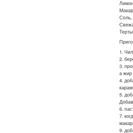
Лимон 
Макаро
Соль, 
Свежа
Тертый
Приго
1. Чи
2. бе
3. пр
а жир
4. до
карам
5. до
Добав
6. па
7. ко
макар
9. до