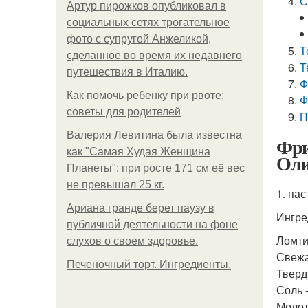
С
Артур пирожков опубликовал в
социальных сетях трогательное
фото с супругой Анжеликой,
Т
сделанное во время их недавнего
Т
путешествия в Италию.
Ф
Как помочь ребенку при рвоте:
Ф
советы для родителей
П
Валерия Левитина была известна
Фри
как "Самая Худая Женщина
Оли
Планеты": при росте 171 см её вес
не превышал 25 кг.
1. па
Ариана гранде берет паузу в
Ингре
публичной деятельности на фоне
Ломти
слухов о своем здоровье.
Свежа
Печеночный торт. Ингредиенты.
Тверды
Соль -
Молот