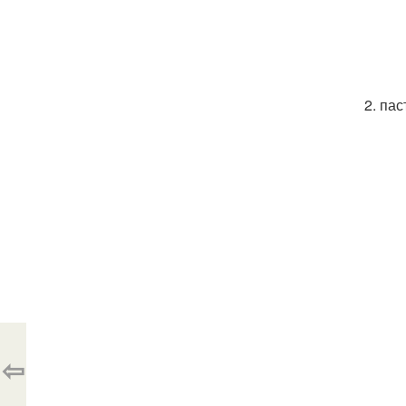
2. па
⇦