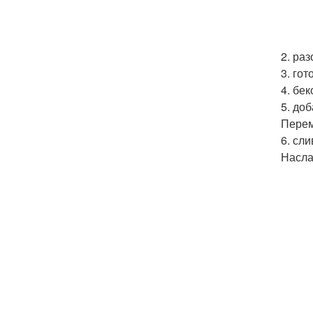
2. ра
3. го
4. бе
5. до
Пере
6. сл
Насла