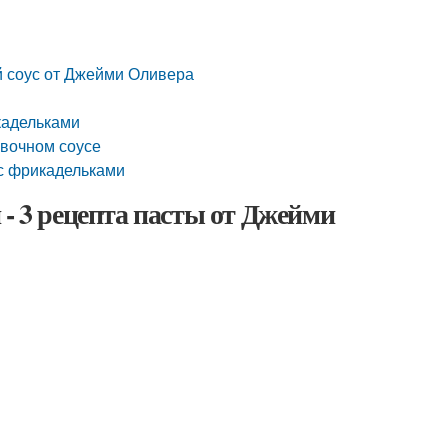
й соус от Джейми Оливера
кадельками
ивочном соусе
 с фрикадельками
 - 3 рецепта пасты от Джейми