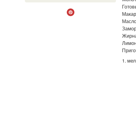
Готов
Макаро
Масло
Замор
Жирная
Лимон 
Приго
1. ме