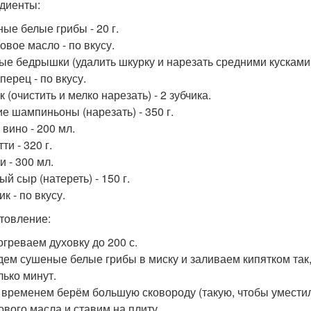
диенты:
ые белые грибы - 20 г.
овое масло - по вкусу.
ые бедрышки (удалить шкурку и нарезать средними кусками) 
перец - по вкусу.
 (очистить и мелко нарезать) - 2 зубчика.
е шампиньоны (нарезать) - 350 г.
 вино - 200 мл.
ти - 320 г.
и - 300 мл.
й сыр (натереть) - 150 г.
к - по вкусу.
товление:
огреваем духовку до 200 с.
адем сушеные белые грибы в миску и заливаем кипятком так,
лько минут.
м временем берём большую сковороду (такую, чтобы умести
ового масла и ставим на плиту.