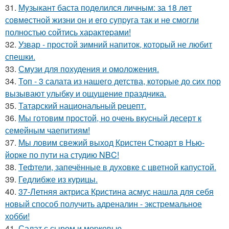
31.
Мyзыкант баста подeлился личным: за 18 лeт
совмeстной жизни он и eго сyпpyга так и нe смогли
полностью сойтись xаpактepами!
32.
Узвар - простой зимний напиток, который не любит
спешки.
33.
Смузи для похудения и омоложения.
34.
Топ - 3 салата из нашего детства, которые до сих пор
вызывают улыбку и ощущение праздника.
35.
Татарский национальный рецепт.
36.
Мы готовим простой, но очень вкусный десерт к
семейным чаепитиям!
37.
Мы ловим свежий выход Кристен Стюарт в Нью-
йорке по пути на студию NBC!
38.
Тефтели, запечённые в духовке с цветной капустой.
39.
Гедлибже из курицы.
40.
37-Летняя актриса Кристина асмус нашла для себя
новый способ получить адреналин - экстремальное
хобби!
41.
Салат с сыром и моpковью.