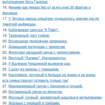
воплощение бога Ганеши.
16.
Финики как лекарство от всего или 20 фактов о
финиках:
17.
У Элтона джона серьёзно ухудшилось зрение после
тяжёлой инфекции.
18.
Кабачковая закуска "К Пиву".
19.
Творожный торт суфле.
20.
Воздушная творожная запеканка.
21.
Домашние ватрушки с творогом.
22.
Фруктово-овощной смузи с черносливом.
23.
Вкусный "Лагман". Ингредиенты:
24.
У Валерии Чекалиной выявили рак.
25.
Салат из свеклы с горошком.
26.
Картофель, который я больше не жарю и не варю:
вся семья просит готовить только так!
27.
Мандариновый смузи с бананом и грушей.
28.
Витаминный смузи из фруктов.
29.
Вкусный, сочный, аpоматный шашлык в мультиваpке.
30.
Жюльен с курицей и грибами.