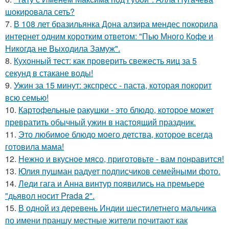
шокировала сеть?
7.
В 108 лет бразильянка Дона алзира мендес покорила
интернет одним коротким ответом: "Пью Много Кофе и
Никогда не Выходила Замуж".
8.
Кухонный тест: как проверить свежесть яиц за 5
секунд в стакане воды!
9.
Ужин за 15 минут: экспресс - паста, которая покорит
всю семью!
10.
Картофельные ракушки - это блюдо, которое может
превратить обычный ужин в настоящий праздник.
11.
Это любимое блюдо моего детства, которое всегда
готовила мама!
12.
Нежно и вкусное мясо, приготовьте - вам понравится!
13.
Юлия пушман радует подписчиков семейными фото.
14.
Леди гага и Анна винтур появились на премьере
"дьявол носит Prada 2".
15.
В одной из деревень Индии шестилетнего мальчика
по имени праншу местные жители почитают как