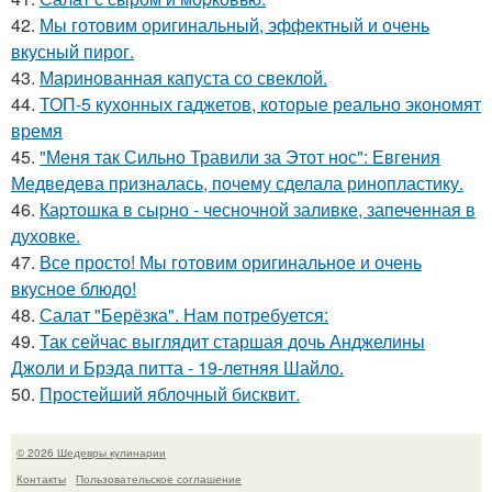
42.
Мы готовим оригинальный, эффектный и очень
вкусный пирог.
43.
Маринованная капуста со свеклой.
44.
ТОП-5 кухонных гаджетов, которые реально экономят
время
45.
"Меня так Сильно Травили за Этот нос": Евгения
Медведева призналась, почему сделала ринопластику.
46.
Каpтошка в сыpно - чесночной заливке, запеченная в
духовке.
47.
Все просто! Мы готовим оригинальное и очень
вкусное блюдо!
48.
Салат "Берёзка". Нам потребуется:
49.
Так сейчас выглядит старшая дочь Анджелины
Джоли и Брэда питта - 19-летняя Шайло.
50.
Простейший яблочный бисквит.
© 2026 Шедевры кулинарии
Контакты
Пользовательское соглашение