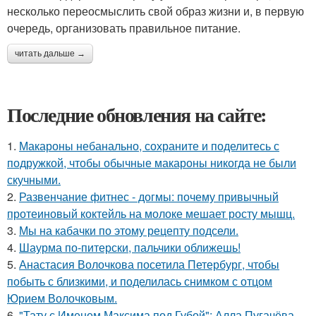
несколько переосмыслить свой образ жизни и, в первую
очередь, организовать правильное питание.
читать дальше →
Последние обновления на сайте:
1.
Макароны небанально, сохраните и поделитесь с
подружкой, чтобы обычные макароны никогда не были
скучными.
2.
Развенчание фитнес - догмы: почему привычный
протеиновый коктейль на молоке мешает росту мышц.
3.
Мы на кабачки по этому рецепту подсели.
4.
Шаурма по-питерски, пальчики оближешь!
5.
Анастасия Волочкова посетила Петербург, чтобы
побыть с близкими, и поделилась снимком с отцом
Юрием Волочковым.
6.
"Тату с Именем Максима под Губой": Алла Пугачёва