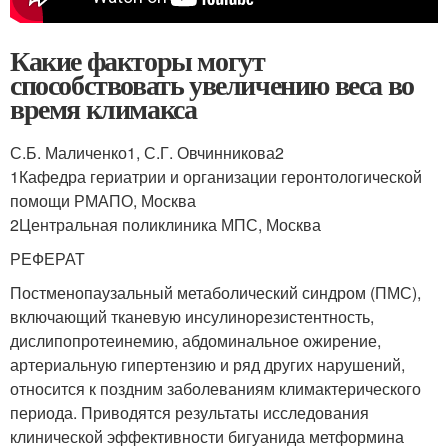
Какие факторы могут
способствовать увеличению веса во
время климакса
С.Б. Маличенко
1
, С.Г. Овчинникова
2
1
Кафедра гериатрии и организации геронтологической
помощи РМАПО, Москва
2
Центральная поликлиника МПС, Москва
РЕФЕРАТ
Постменопаузальный метаболический синдром (ПМС),
включающий тканевую инсулинорезистентность,
дислипопротеинемию, абдоминальное ожирение,
артериальную гипертензию и ряд других нарушений,
относится к поздним заболеваниям климактерического
периода. Приводятся результаты исследования
клинической эффективности бигуанида метформина