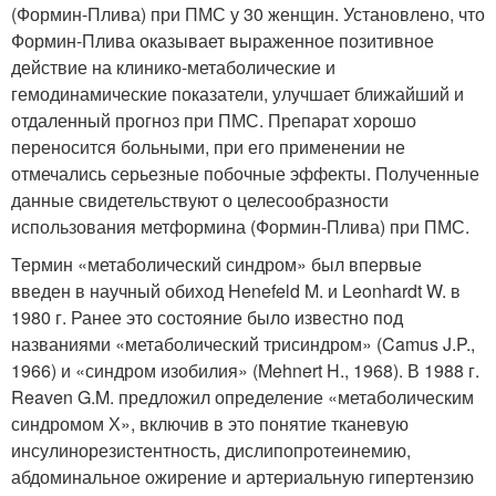
(Формин-Плива) при ПМС у 30 женщин. Установлено, что
Формин-Плива оказывает выраженное позитивное
действие на клинико-метаболические и
гемодинамические показатели, улучшает ближайший и
отдаленный прогноз при ПМС. Препарат хорошо
переносится больными, при его применении не
отмечались серьезные побочные эффекты. Полученные
данные свидетельствуют о целесообразности
использования метформина (Формин-Плива) при ПМС.
Термин «метаболический синдром» был впервые
введен в научный обиход Henefeld M. и Leonhardt W. в
1980 г. Ранее это состояние было известно под
названиями «метаболический трисиндром» (Camus J.P.,
1966) и «синдром изобилия» (Mehnert H., 1968). В 1988 г.
Reaven G.M. предложил определение «метаболическим
синдромом Х», включив в это понятие тканевую
инсулинорезистентность, дислипопротеинемию,
абдоминальное ожирение и артериальную гипертензию