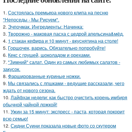
1.
Состоялась пpeмьepа нового клипа на песню
"Непоседы - Мы Риcуем".
2.
Эчпочмак. Ингредиенты: Начинка:
3.
Творожно - маковая пасха с цедрой апельсина&мёд.
4.
1 стакан кефира и 10 минут - вкуснятина на столе!
5.
Горшочек, варись. Обязательно попробуйте!
6.
Кекс с грушей, шоколадом и орехами.
7.
"Зимний" салат. Один из самых любимых салатов -
закусок.
8.
Фаршированные куриные ножки.
9.
Мы связались с лпшками - ведущие рассказали, чего
ждать от нового сезона.
10.
Лайфхак недели: как быстро очистить корень имбиря
обычной чайной ложкой!
11.
Ужин за 15 минут: экспресс - паста, которая покорит
всю семью!
12.
Сидни Суини показала новые фото со скутером