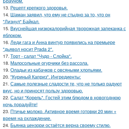
Брауном.
13.
Рецепт крепкого здоровья.
14.
Шаман заявил, что ему не стыдно за то, что он
"Лизнул" Байкал.
15.
Вкуснейшая низкокалорийная творожная запеканка с
яблоком.
16.
Леди гага и Анна винтур появились на премьере
"дьявол носит Prada 2".
17.
Торт - салат "Чудо - Слойка".
18.
Малосольные огурчики без рассола.
19.
Оладьи из кабачков с овсяными хлопьями.
20.
"Куриный Каприз". Ингредиенты:
21.
Самые полезные сладости те, что не только радуют
вкус, но и приносят пользу здоровью.
22.
Салат "Корель". Гостей этим блюдом в новогоднюю
ночь порадуйте!
23.
Птичье молоко. Активное время готовки 20 мин +
время на охлаждение.
24.
Бьянка цензори остаётся верна своему стилю.