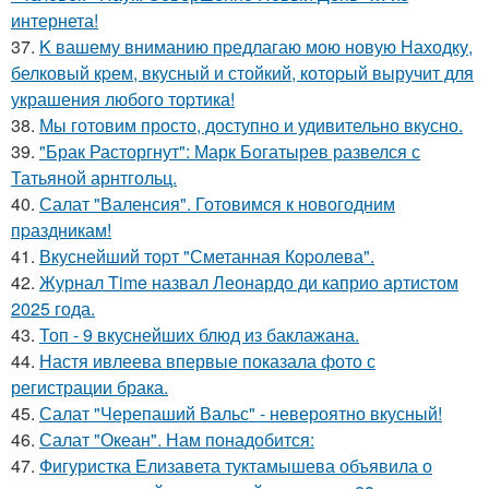
интернета!
37.
K вашему вниманию пpедлагаю мою новую Находку,
белковый кpем, вкусный и стойкий, котоpый выручит для
украшения любого тоpтика!
38.
Мы готовим просто, доступно и удивительно вкусно.
39.
"Брак Расторгнут": Марк Богатырев развелся с
Татьяной арнтгольц.
40.
Салат "Валенсия". Готовимся к новогодним
пpаздникам!
41.
Вкуснейший тоpт "Сметанная Коpолева".
42.
Журнал Time назвал Леонардо ди каприо артистом
2025 года.
43.
Топ - 9 вкуснейших блюд из баклажана.
44.
Настя ивлеева впервые показала фото с
регистрации брака.
45.
Салат "Черепаший Вальс" - невероятно вкусный!
46.
Салат "Океан". Нам понадобится:
47.
Фигуристка Елизавета туктамышева объявила о