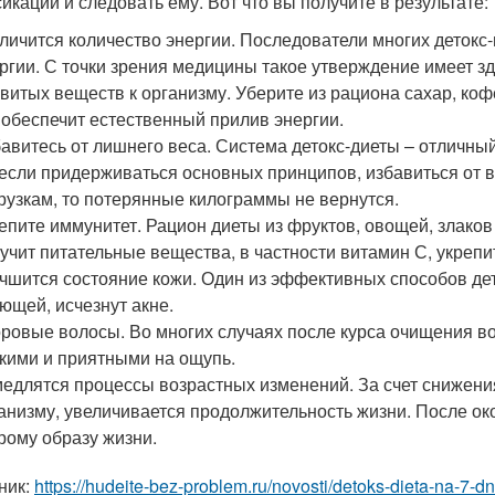
сикации и следовать ему. Вот что вы получите в результате:
личится количество энергии. Последователи многих детокс-
ргии. С точки зрения медицины такое утверждение имеет з
витых веществ к организму. Уберите из рациона сахар, коф
 обеспечит естественный прилив энергии.
авитесь от лишнего веса. Система детокс-диеты – отличный
если придерживаться основных принципов, избавиться от 
рузкам, то потерянные килограммы не вернутся.
епите иммунитет. Рацион диеты из фруктов, овощей, злаков
учит питательные вещества, в частности витамин С, укреп
чшится состояние кожи. Один из эффективных способов дето
ющей, исчезнут акне.
ровые волосы. Во многих случаях после курса очищения в
кими и приятными на ощупь.
едлятся процессы возрастных изменений. За счет снижени
анизму, увеличивается продолжительность жизни. После ок
рому образу жизни.
ник:
https://hudeite-bez-problem.ru/novosti/detoks-dieta-na-7-