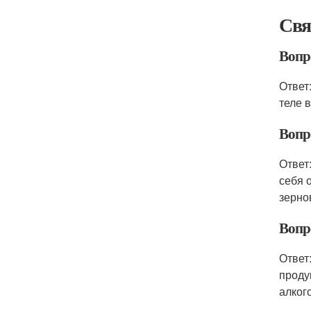
Свя
Вопро
Ответ
теле 
Вопр
Ответ
себя 
зернов
Вопр
Ответ
проду
алког