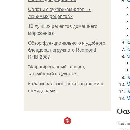
К
Салаты с сухариками: топ - 7
любимых рецептов?
10 лучших рецептов домашнего
мороженого.
К
Обзор функционального и удобного
К
блендера погружного Redmond
М
RHB-2987
"Фаршированный" лаваш,
запечённый в духовке.
К
М
Кабачковая запеканка с фаршем и
К
помидорами.
М
Осв
Так л