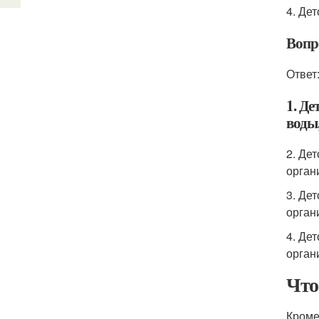
4. Де
Вопр
Ответ
1. Де
воды,
2. Де
орган
3. Де
орган
4. Де
орган
Что
Кроме