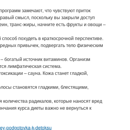
программ замечают, что чувствуют приток
дравый смысл, поскольку вы закрыли доступ
еин, транс-жиры, начните есть фрукты и овощи –
 способ похудеть в краткосрочной перспективе.
вредных привычек, подвергать тело физическим
 – богатый источник витаминов. Организм
ится лимфатическая система.
ксикации – сауна. Кожа станет гладкой,
олосы становятся гладкими, блестящими,
я количества радикалов, которые наносят вред
ончания курса диеты важно не вернуться к
dney-podgotovka-k-detoksu