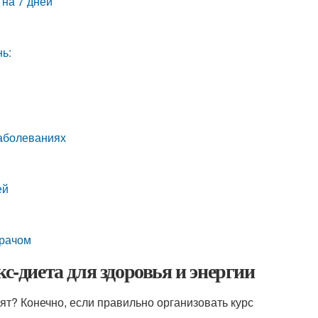
 на 7 дней
нь:
заболеваниях
ей
врачом
с-диета для здоровья и энергии
ят? Конечно, если правильно организовать курс