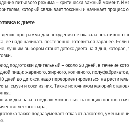
дение питьевого режима – критически важный момент. Им
орителем, который связывает токсины и начинает процесс 
товка к диете
 детокс программа для похудения не оказала негативного э
са, ее надо начинать постепенно, готовиться заранее. Если
ие, лучшим выбором станет детокс диета на 3 дня, которая,
товки.
иод подготовки длительный – около 20 дней, в течение кот
дной пищи: жареного, жирного, копченого, полуфабрикатов, 
10 дней до детокса надо переориентироваться на растител
кты, смузи и соки из них. Также источником калорий становя
янка;
н или два раза в неделю можно съесть порцию постного м
ичество легкого сыра;
готовка также подразумевает отказ от алкоголя, уменьшен
е.