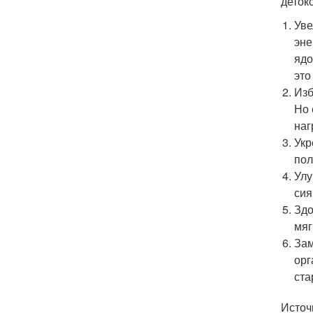
деток
Уве
эне
ядо
это
Изб
Но 
наг
Укр
пол
Улу
сия
Здо
мяг
Зам
орг
ста
Источ