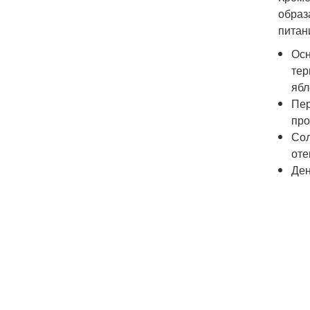
образ
питан
Осн
тер
ябл
Пер
про
Сол
оте
Ден