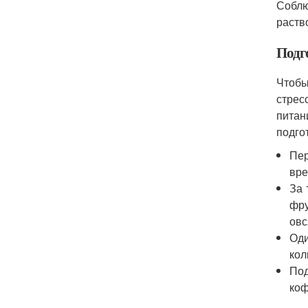
Соблю
раств
Подго
Чтобы
стрес
питан
подго
Пер
вре
За 
фру
овс
Оди
кол
Под
коф