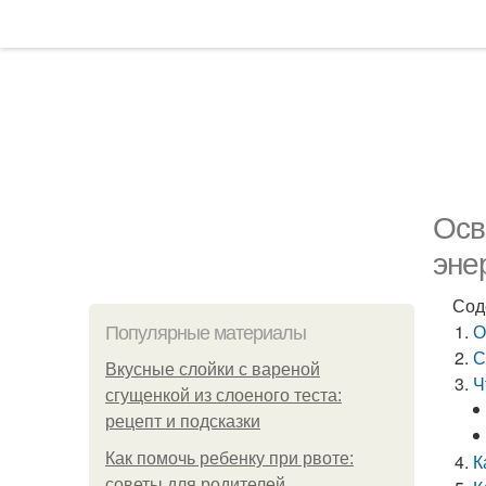
Осв
эне
Сод
О
Популярные материалы
С
Вкусные слойки с вареной
Ч
сгущенкой из слоеного теста:
рецепт и подсказки
Как помочь ребенку при рвоте:
К
советы для родителей