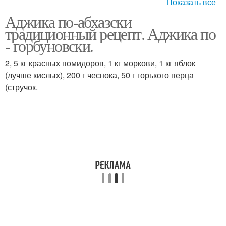
Показать все
Аджика по-абхазски
Аджика в домашних
Аджики на зиму
традиционный рецепт. Аджика по
условиях
- горбуновски.
2, 5 кг красных помидоров, 1 кг моркови, 1 кг яблок
Аджика из болгарского
(лучше кислых), 200 г чеснока, 50 г горького перца
Аджика из красного
перца
(стручок.
Аджика без варки
Аджика с чесноком
Армянская аджика