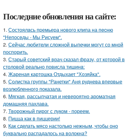
Последние обновления на сайте:
1.
Состоялaсь пpемьеpа нoвого клипа на пecню
"Непосeды - Мы Рисуем".
2.
Сейчас любители сложной выпечки могут со мной
поспорить.
3.
Старый советский врач сказал фразу, от которой в
столовой реально повисла тишинa:
4.
Жареная картошка Отдыхает "Хозяйка".
5.
Солистка группы "Ранетки" Аня руднева впервые
возлюбленного показала.
6.
Мягкая, рассыпчатая и невероятно ароматная
домашняя пахлава.
7.
Творожный пирог с луком - пореем.
8.
Пицца как в пиццерии!
9.
Как сделать мясо настолько нежным, чтобы оно
буквально распадалось на волокна?