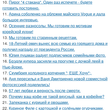
10.
Пирог "4 стaкана". Один раз испечете - будете
готовить постоянно.
11.
Арина соболенко на обложке майского Vogue и дала
большое интервью.
12.
Осенние разносолы. Мы готовим по мотивам
корейской кухни!
13.
Мы готовим по старинным рецептам.
14.
18-Летний омич вынес всю семью из горящего дома и
получил награду от президента России.
15.
Юлия пушман радует подписчиков семейными фото.
16.
Брэдли купера засняли на прогулке с дочкой леей в
Нью-йорке.
17.
Скумбрия холодного копчения "; ЕЩЕ Хочу";.
18.
Аня пересильд и Ваня Дмитриенко новой совместной
фотосессией поделились!
19.
57 лет любви и верность после смерти.
20.
Почему ваш кофе не такой вкусный, как в кофейне?
21.
Запеканка с курицей и овощами.
22.
Куриное Филе с картошкой и солёными огурчиками.