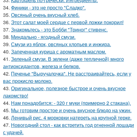
33.
Картофель по-гречески. Ингредиенты.
34.
Финики - это не просто "Сладко".
35.
Овсяный очень вкусный хлеб.
36.
Этот салат моей сердце с первой ложки покорил!
37.
Знакомьтесь - это Бобби "Триног" стивенс.
38.
Миндально - ягодный смузи.
39.
Смузи из яблок, овсяных хлопьев и инжира.
40.
Запеченная курица с ароматным маслом.
41.
Зеленый смузи. В зелени (даже тепличной) много
антиоксидантов, железа и белков.
42.
Печенье "Выручалочка". Не расстраивайтесь, если у
вас прокисло молоко.
43.
Оригинальное, полезное быстрое и очень вкусное
лакомство!
44.
Нам понадобится: - 320 г муки (примерно 2 стaкана).
45.
Мы готовим простое и очень вкусное блюдо на ужин.
46.
Ленивый рис. 4 морковки натереть на крупной терке.
47.
Новогодний стол - как встретить год огненной лошади
с удачей.