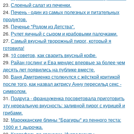
23.
Слоеный салат из печенки.
24.
Печень - один из самых полезных и питательных
продуктов.
25.
Печенье "Родом из Детства".
26.
Рулет яичный с сыром и крабовыми палочками.
27.
Самый вкусный творожный пирог, который я
готовила!
28.
10 советов, как сварить вкусный кофе.
29.
Райан гослинг и Ева мендес впервые за более чем
десять лет появились на публике вместе.
30.
Ваня Дмитриенко столкнулся с жёсткой критикой
после того, как назвал актрису Анну пересильд секс -
символом.
31.
Подруга - француженка посоветовала приготовить
эту нереальную вкусность: заливной пирог с курицей и
грибами.
32.
Марокканские блины "Брагиры" из пенного теста:
1000 и 1 дырочка.