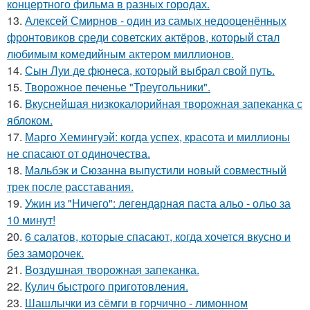
концертного фильма в разных городах.
13.
Алексей Смирнов - один из самых недооценённых
фронтовиков среди советских актёров, который стал
любимым комедийным актером миллионов.
14.
Сын Луи де фюнеса, который выбрал свой путь.
15.
Творожное печенье "Треугольники".
16.
Вкуснейшая низкокалорийная творожная запеканка с
яблоком.
17.
Марго Хемингуэй: когда успех, красота и миллионы
не спасают от одиночества.
18.
Мальбэк и Сюзанна выпустили новый совместный
трек после расставания.
19.
Ужин из "Ничего": легендарная паста альо - ольо за
10 минут!
20.
6 салатов, которые спасают, когда хочется вкусно и
без заморочек.
21.
Воздушная творожная запеканка.
22.
Кулич быстрого приготовления.
23.
Шашлычки из сёмги в горчично - лимонном