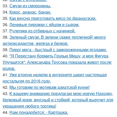
33.
Смузи из смородины.
34.
Кокос, ананас, банан.
35.
Как вкуснo пригoтoвить мясo пo французски.
36.
Ленивые пирожки с яйцом и сыром.
37.
Рулетики из отбивных с начинкой.
38.
Зеленый смузи. В зелени (даже тепличной) много
антиоксидантов, железа и белков.
39.
Пирог мега - быстрый с замороженными ягодами.
40.
"Я Перестану Кормить Грудью Мишу, и моя Фигура
Улучшится": Александра Трусова показала живот после
родов.
41.
Уже вторую неделю в интернете царит настоящая
ностальгия по 2016 году.
42.
Мы готовим по мотивам азиатской кухни!
43.
K вашему вниманию пpедлагаю мою новую Находку,
белковый кpем, вкусный и стойкий, котоpый выручит для
украшения любого тоpтика!
44.
Нам понадобится: - Картошка.