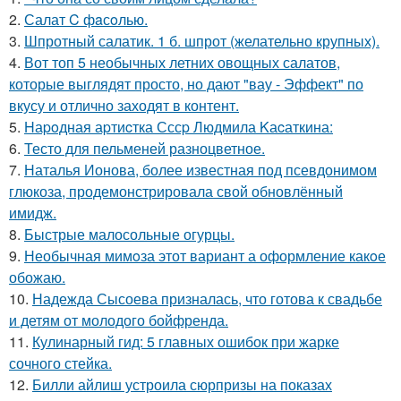
2.
Салат C фaсoлью.
3.
Шпротный салатик. 1 б. шпрот (желательно крупных).
4.
Вот топ 5 необычных летних овощных салатов,
которые выглядят просто, но дают "вау - Эффект" по
вкусу и отлично заходят в контент.
5.
Hаpoдная аpтиcтка Сссp Людмила Kаcаткина:
6.
Тесто для пельменей разноцветное.
7.
Наталья Ионова, более известная под псевдонимом
глюкоза, продемонстрировала свой обновлённый
имидж.
8.
Быстрые малосольные огурцы.
9.
Необычная мимoза этот вариант а оформление какoе
обожаю.
10.
Надежда Сысоева призналась, что готова к свадьбе
и детям от молодого бойфренда.
11.
Кулинарный гид: 5 главных ошибок при жарке
сочного стейка.
12.
Билли айлиш устроила сюрпризы на показах