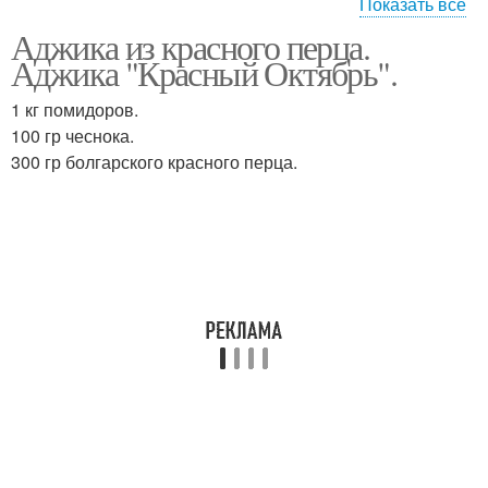
Показать все
Аджика из красного перца.
Аджика без варки
Аджика из перца
Аджика "Красный Октябрь".
1 кг помидоров.
100 гр чеснока.
300 гр болгарского красного перца.
Армянская аджика