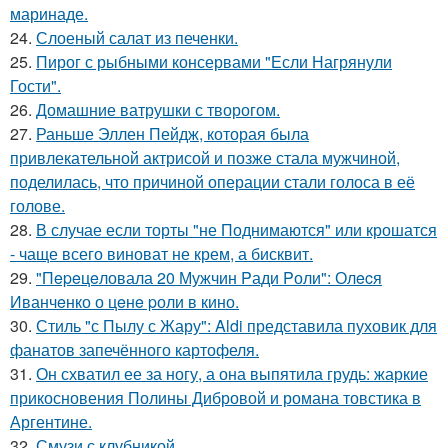
маринаде.
24.
Слоеный салат из печенки.
25.
Пирог с рыбными консервами "Если Нагрянули
Гости".
26.
Домашние ватрушки с творогом.
27.
Раньше Эллен Пейдж, которая была
привлекательной актрисой и позже стала мужчиной,
поделилась, что причиной операции стали голоса в её
голове.
28.
В случае если торты "не Поднимаются" или крошатся
- чаще всего виноват не крем, а бисквит.
29.
"Пepeцeловала 20 Мужчин Pади Pоли": Олecя
Иванчeнко о цeнe pоли в кино.
30.
Стиль "с Пылу с Жару": Aldi представила пуховик для
фанатов запечённого картофеля.
31.
Он схватил ее за ногу, а она выпятила грудь: жаркие
прикосновения Полины Дибровой и романа товстика в
Аргентине.
32.
Смузи с клубникой.