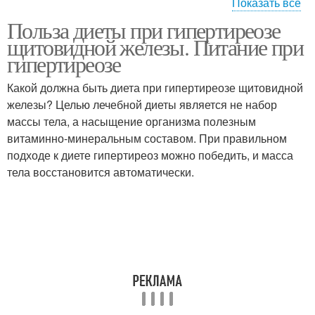
Показать все
Польза диеты при гипертиреозе
Диета для щитовидной
Диета в помощь
щитовидной железы. Питание при
железы
гипертиреозе
Какой должна быть диета при гипертиреозе щитовидной
железы? Целью лечебной диеты является не набор
Диета на неделю
Диеты при болезнях
массы тела, а насыщение организма полезным
витаминно-минеральным составом. При правильном
подходе к диете гипертиреоз можно победить, и масса
тела восстановится автоматически.
Диета при
Диета при заболевании
заболеваниях